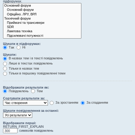
підфорумах.
Шукати в підфорумах:
Так
Ні
Шукати:
В назвах тем і в тексті повідомлень
Лише в текстах повідомлень
Тільки в назвах тем
Тільки в першому повідомленні теми
Відображати результати як:
Повідомлень
Тем
Сортувати результати за:
За зростанням
За спаданням
Шукати повідомлення за останні:
Відображати перші:
RETURN_FIRST_EXPLAIN
символів повідомлень