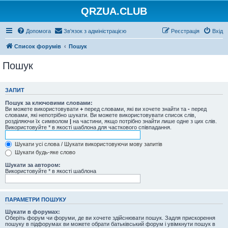
QRZUA.CLUB
Допомога
Зв'язок з адміністрацією
Реєстрація
Вхід
Список форумів
Пошук
Пошук
ЗАПИТ
Пошук за ключовими словами:
Ви можете використовувати
+
перед словами, які ви хочете знайти та
-
перед
словами, які непотрібно шукати. Ви можете використовувати список слів,
розділяючи їх символом
|
на частини, якщо потрібно знайти лише одне з цих слів.
Використовуйте * в якості шаблона для часткового співпадання.
Шукати усі слова / Шукати використовуючи мову запитів
Шукати будь-яке слово
Шукати за автором:
Використовуйте * в якості шаблона
ПАРАМЕТРИ ПОШУКУ
Шукати в форумах:
Оберіть форум чи форуми, де ви хочете здійснювати пошук. Задля прискорення
пошуку в підфорумах ви можете обрати батьківський форум і увімкнути пошук в