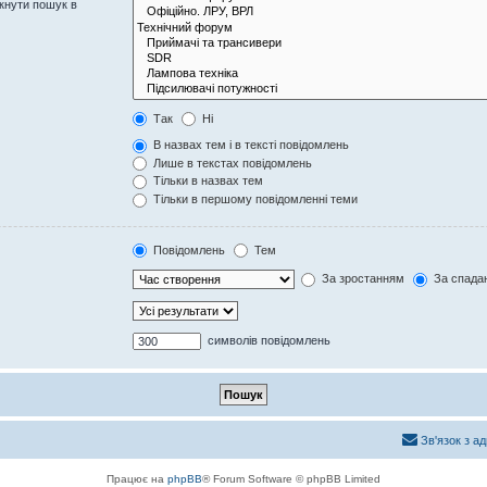
кнути пошук в
Так
Ні
В назвах тем і в тексті повідомлень
Лише в текстах повідомлень
Тільки в назвах тем
Тільки в першому повідомленні теми
Повідомлень
Тем
За зростанням
За спада
символів повідомлень
Зв'язок з а
Працює на
phpBB
® Forum Software © phpBB Limited