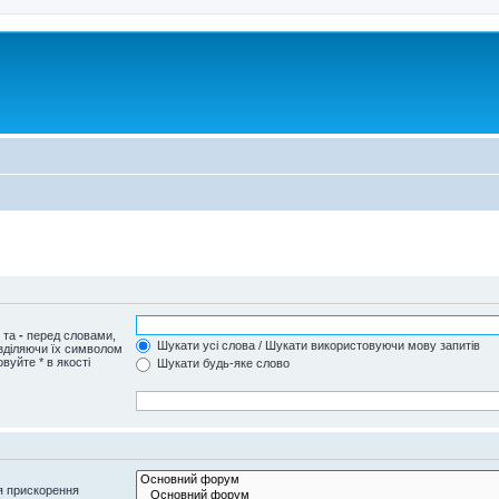
и та
-
перед словами,
Шукати усі слова / Шукати використовуючи мову запитів
озділяючи їх символом
вуйте * в якості
Шукати будь-яке слово
я прискорення