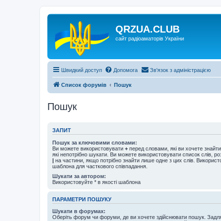
QRZUA.CLUB
сайт радіоаматорів України
Швидкий доступ
Допомога
Зв'язок з адміністрацією
Список форумів
Пошук
Пошук
ЗАПИТ
Пошук за ключовими словами:
Ви можете використовувати
+
перед словами, які ви хочете знайт
які непотрібно шукати. Ви можете використовувати список слів, р
|
на частини, якщо потрібно знайти лише одне з цих слів. Використо
шаблона для часткового співпадання.
Шукати за автором:
Використовуйте * в якості шаблона
ПАРАМЕТРИ ПОШУКУ
Шукати в форумах:
Оберіть форум чи форуми, де ви хочете здійснювати пошук. Задл