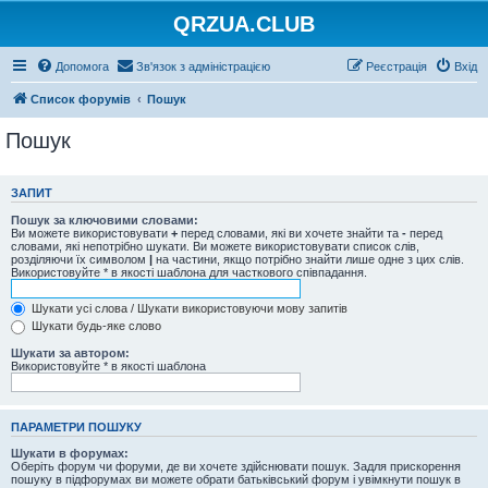
QRZUA.CLUB
Допомога
Зв'язок з адміністрацією
Реєстрація
Вхід
Список форумів
Пошук
Пошук
ЗАПИТ
Пошук за ключовими словами:
Ви можете використовувати
+
перед словами, які ви хочете знайти та
-
перед
словами, які непотрібно шукати. Ви можете використовувати список слів,
розділяючи їх символом
|
на частини, якщо потрібно знайти лише одне з цих слів.
Використовуйте * в якості шаблона для часткового співпадання.
Шукати усі слова / Шукати використовуючи мову запитів
Шукати будь-яке слово
Шукати за автором:
Використовуйте * в якості шаблона
ПАРАМЕТРИ ПОШУКУ
Шукати в форумах:
Оберіть форум чи форуми, де ви хочете здійснювати пошук. Задля прискорення
пошуку в підфорумах ви можете обрати батьківський форум і увімкнути пошук в