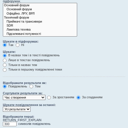
підфорумах.
Шукати в підфорумах:
Так
Ні
Шукати:
В назвах тем і в тексті повідомлень
Лише в текстах повідомлень
Тільки в назвах тем
Тільки в першому повідомленні теми
Відображати результати як:
Повідомлень
Тем
Сортувати результати за:
За зростанням
За спаданням
Шукати повідомлення за останні:
Відображати перші:
RETURN_FIRST_EXPLAIN
символів повідомлень