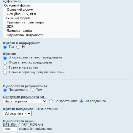
підфорумах.
Шукати в підфорумах:
Так
Ні
Шукати:
В назвах тем і в тексті повідомлень
Лише в текстах повідомлень
Тільки в назвах тем
Тільки в першому повідомленні теми
Відображати результати як:
Повідомлень
Тем
Сортувати результати за:
За зростанням
За спаданням
Шукати повідомлення за останні:
Відображати перші:
RETURN_FIRST_EXPLAIN
символів повідомлень