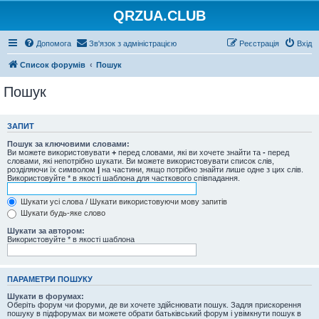
QRZUA.CLUB
Допомога
Зв'язок з адміністрацією
Реєстрація
Вхід
Список форумів
Пошук
Пошук
ЗАПИТ
Пошук за ключовими словами:
Ви можете використовувати
+
перед словами, які ви хочете знайти та
-
перед
словами, які непотрібно шукати. Ви можете використовувати список слів,
розділяючи їх символом
|
на частини, якщо потрібно знайти лише одне з цих слів.
Використовуйте * в якості шаблона для часткового співпадання.
Шукати усі слова / Шукати використовуючи мову запитів
Шукати будь-яке слово
Шукати за автором:
Використовуйте * в якості шаблона
ПАРАМЕТРИ ПОШУКУ
Шукати в форумах:
Оберіть форум чи форуми, де ви хочете здійснювати пошук. Задля прискорення
пошуку в підфорумах ви можете обрати батьківський форум і увімкнути пошук в