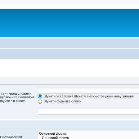
и та
-
перед словами,
Шукати усі слова / Шукати використовуючи мову запитів
озділяючи їх символом
вуйте * в якості
Шукати будь-яке слово
я прискорення