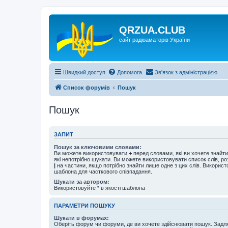
QRZUA.CLUB
сайт радіоаматорів України
Швидкий доступ
Допомога
Зв'язок з адміністрацією
Список форумів
Пошук
Пошук
ЗАПИТ
Пошук за ключовими словами:
Ви можете використовувати
+
перед словами, які ви хочете знайт
які непотрібно шукати. Ви можете використовувати список слів, р
|
на частини, якщо потрібно знайти лише одне з цих слів. Використо
шаблона для часткового співпадання.
Шукати за автором:
Використовуйте * в якості шаблона
ПАРАМЕТРИ ПОШУКУ
Шукати в форумах:
Оберіть форум чи форуми, де ви хочете здійснювати пошук. Задл