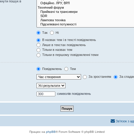
кнути пошук в
Так
Ні
В назвах тем і в тексті повідомлень
Лише в текстах повідомлень
Тільки в назвах тем
Тільки в першому повідомленні теми
Повідомлень
Тем
За зростанням
За спада
символів повідомлень
Зв'язок з а
Працює на
phpBB
® Forum Software © phpBB Limited