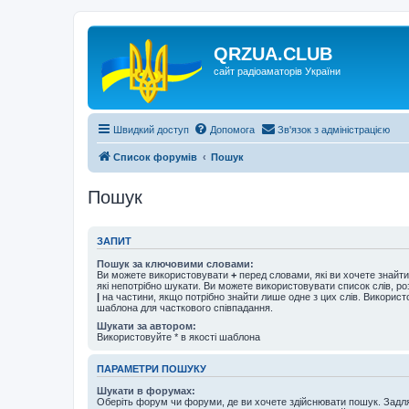
QRZUA.CLUB
сайт радіоаматорів України
Швидкий доступ
Допомога
Зв'язок з адміністрацією
Список форумів
Пошук
Пошук
ЗАПИТ
Пошук за ключовими словами:
Ви можете використовувати
+
перед словами, які ви хочете знайт
які непотрібно шукати. Ви можете використовувати список слів, р
|
на частини, якщо потрібно знайти лише одне з цих слів. Використо
шаблона для часткового співпадання.
Шукати за автором:
Використовуйте * в якості шаблона
ПАРАМЕТРИ ПОШУКУ
Шукати в форумах:
Оберіть форум чи форуми, де ви хочете здійснювати пошук. Задл