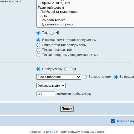
кнути пошук в
Так
Ні
В назвах тем і в тексті повідомлень
Лише в текстах повідомлень
Тільки в назвах тем
Тільки в першому повідомленні теми
Повідомлень
Тем
За зростанням
За спада
символів повідомлень
Зв'язок з а
Працює на
phpBB
® Forum Software © phpBB Limited