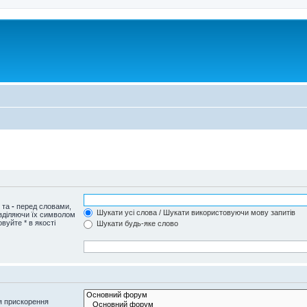
и та
-
перед словами,
Шукати усі слова / Шукати використовуючи мову запитів
озділяючи їх символом
вуйте * в якості
Шукати будь-яке слово
я прискорення