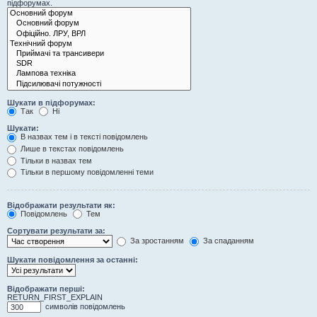
підфорумах.
Шукати в підфорумах:
Так
Ні
Шукати:
В назвах тем і в тексті повідомлень
Лише в текстах повідомлень
Тільки в назвах тем
Тільки в першому повідомленні теми
Відображати результати як:
Повідомлень
Тем
Сортувати результати за:
За зростанням
За спаданням
Шукати повідомлення за останні:
Відображати перші:
RETURN_FIRST_EXPLAIN
символів повідомлень