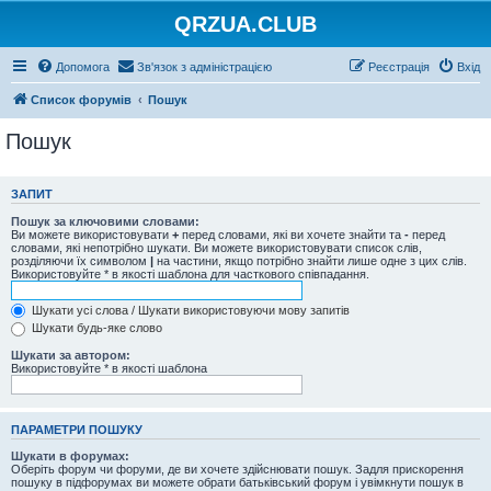
QRZUA.CLUB
Допомога
Зв'язок з адміністрацією
Реєстрація
Вхід
Список форумів
Пошук
Пошук
ЗАПИТ
Пошук за ключовими словами:
Ви можете використовувати
+
перед словами, які ви хочете знайти та
-
перед
словами, які непотрібно шукати. Ви можете використовувати список слів,
розділяючи їх символом
|
на частини, якщо потрібно знайти лише одне з цих слів.
Використовуйте * в якості шаблона для часткового співпадання.
Шукати усі слова / Шукати використовуючи мову запитів
Шукати будь-яке слово
Шукати за автором:
Використовуйте * в якості шаблона
ПАРАМЕТРИ ПОШУКУ
Шукати в форумах:
Оберіть форум чи форуми, де ви хочете здійснювати пошук. Задля прискорення
пошуку в підфорумах ви можете обрати батьківський форум і увімкнути пошук в