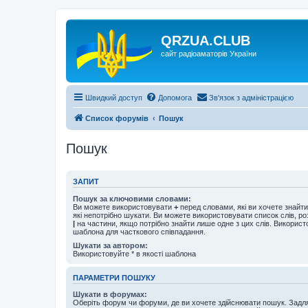
QRZUA.CLUB
сайт радіоаматорів України
Швидкий доступ
Допомога
Зв'язок з адміністрацією
Список форумів
Пошук
Пошук
ЗАПИТ
Пошук за ключовими словами:
Ви можете використовувати
+
перед словами, які ви хочете знайт
які непотрібно шукати. Ви можете використовувати список слів, р
|
на частини, якщо потрібно знайти лише одне з цих слів. Використо
шаблона для часткового співпадання.
Шукати за автором:
Використовуйте * в якості шаблона
ПАРАМЕТРИ ПОШУКУ
Шукати в форумах:
Оберіть форум чи форуми, де ви хочете здійснювати пошук. Задл