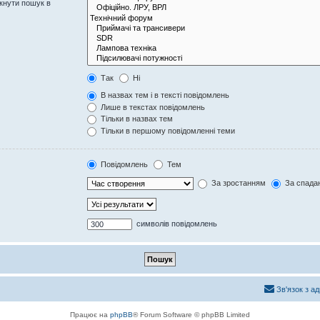
кнути пошук в
Так
Ні
В назвах тем і в тексті повідомлень
Лише в текстах повідомлень
Тільки в назвах тем
Тільки в першому повідомленні теми
Повідомлень
Тем
За зростанням
За спада
символів повідомлень
Зв'язок з а
Працює на
phpBB
® Forum Software © phpBB Limited