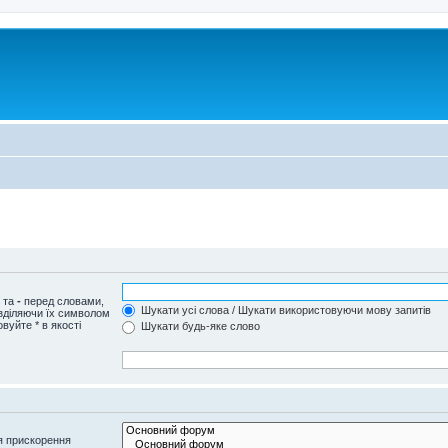
и та
-
перед словами,
Шукати усі слова / Шукати використовуючи мову запитів
озділяючи їх символом
вуйте * в якості
Шукати будь-яке слово
я прискорення