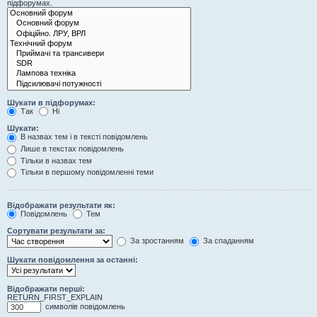
підфорумах.
Шукати в підфорумах:
Так
Ні
Шукати:
В назвах тем і в тексті повідомлень
Лише в текстах повідомлень
Тільки в назвах тем
Тільки в першому повідомленні теми
Відображати результати як:
Повідомлень
Тем
Сортувати результати за:
За зростанням
За спаданням
Шукати повідомлення за останні:
Відображати перші:
RETURN_FIRST_EXPLAIN
символів повідомлень