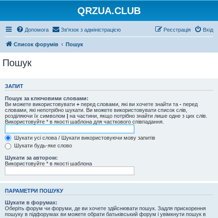
QRZUA.CLUB
Допомога
Зв'язок з адміністрацією
Реєстрація
Вхід
Список форумів
Пошук
Пошук
ЗАПИТ
Пошук за ключовими словами:
Ви можете використовувати
+
перед словами, які ви хочете знайти та
-
перед
словами, які непотрібно шукати. Ви можете використовувати список слів,
розділяючи їх символом
|
на частини, якщо потрібно знайти лише одне з цих слів.
Використовуйте * в якості шаблона для часткового співпадання.
Шукати усі слова / Шукати використовуючи мову запитів
Шукати будь-яке слово
Шукати за автором:
Використовуйте * в якості шаблона
ПАРАМЕТРИ ПОШУКУ
Шукати в форумах:
Оберіть форум чи форуми, де ви хочете здійснювати пошук. Задля прискорення
пошуку в підфорумах ви можете обрати батьківський форум і увімкнути пошук в