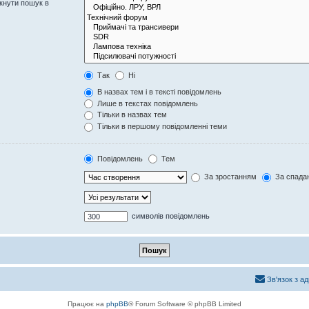
кнути пошук в
Так
Ні
В назвах тем і в тексті повідомлень
Лише в текстах повідомлень
Тільки в назвах тем
Тільки в першому повідомленні теми
Повідомлень
Тем
За зростанням
За спада
символів повідомлень
Зв'язок з а
Працює на
phpBB
® Forum Software © phpBB Limited