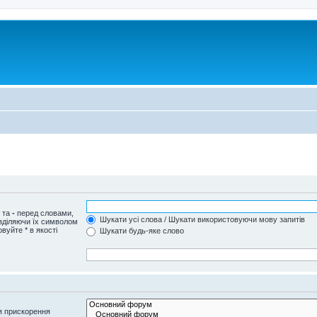
и та
-
перед словами,
Шукати усі слова / Шукати використовуючи мову запитів
озділяючи їх символом
вуйте * в якості
Шукати будь-яке слово
я прискорення