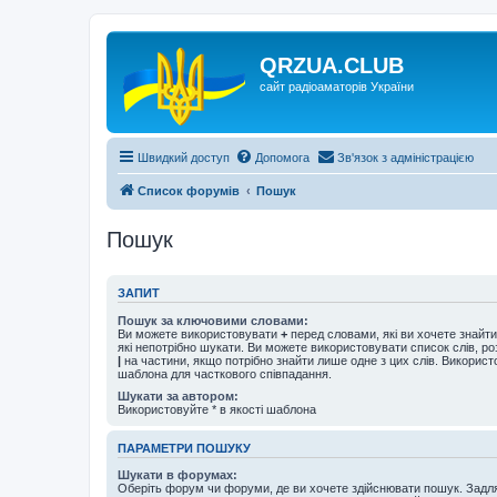
QRZUA.CLUB
сайт радіоаматорів України
Швидкий доступ
Допомога
Зв'язок з адміністрацією
Список форумів
Пошук
Пошук
ЗАПИТ
Пошук за ключовими словами:
Ви можете використовувати
+
перед словами, які ви хочете знайт
які непотрібно шукати. Ви можете використовувати список слів, р
|
на частини, якщо потрібно знайти лише одне з цих слів. Використо
шаблона для часткового співпадання.
Шукати за автором:
Використовуйте * в якості шаблона
ПАРАМЕТРИ ПОШУКУ
Шукати в форумах:
Оберіть форум чи форуми, де ви хочете здійснювати пошук. Задл