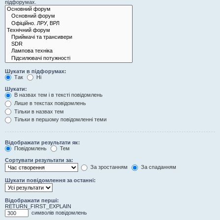
підфорумах.
Шукати в підфорумах:
Так
Ні
Шукати:
В назвах тем і в тексті повідомлень
Лише в текстах повідомлень
Тільки в назвах тем
Тільки в першому повідомленні теми
Відображати результати як:
Повідомлень
Тем
Сортувати результати за:
За зростанням
За спаданням
Шукати повідомлення за останні:
Відображати перші:
RETURN_FIRST_EXPLAIN
символів повідомлень