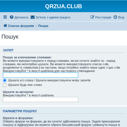
QRZUA.CLUB
Допомога
Зв'язок з адміністрацією
Реєстрація
Вхід
Список форумів
Пошук
Пошук
ЗАПИТ
Пошук за ключовими словами:
Ви можете використовувати
+
перед словами, які ви хочете знайти та
-
перед
словами, які непотрібно шукати. Ви можете використовувати список слів,
розділяючи їх символом
|
на частини, якщо потрібно знайти лише одне з цих слів.
Використовуйте * в якості шаблона для часткового співпадання.
Шукати усі слова / Шукати використовуючи мову запитів
Шукати будь-яке слово
Шукати за автором:
Використовуйте * в якості шаблона
ПАРАМЕТРИ ПОШУКУ
Шукати в форумах:
Оберіть форум чи форуми, де ви хочете здійснювати пошук. Задля прискорення
пошуку в підфорумах ви можете обрати батьківський форум і увімкнути пошук в