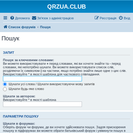
QRZUA.CLUB
Допомога
Зв'язок з адміністрацією
Реєстрація
Вхід
Список форумів
Пошук
Пошук
ЗАПИТ
Пошук за ключовими словами:
Ви можете використовувати
+
перед словами, які ви хочете знайти та
-
перед
словами, які непотрібно шукати. Ви можете використовувати список слів,
розділяючи їх символом
|
на частини, якщо потрібно знайти лише одне з цих слів.
Використовуйте * в якості шаблона для часткового співпадання.
Шукати усі слова / Шукати використовуючи мову запитів
Шукати будь-яке слово
Шукати за автором:
Використовуйте * в якості шаблона
ПАРАМЕТРИ ПОШУКУ
Шукати в форумах:
Оберіть форум чи форуми, де ви хочете здійснювати пошук. Задля прискорення
пошуку в підфорумах ви можете обрати батьківський форум і увімкнути пошук в