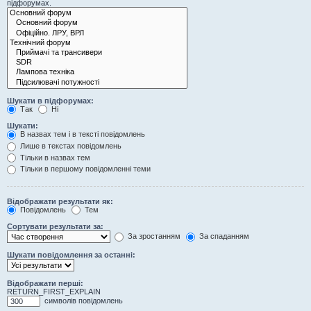
підфорумах.
Шукати в підфорумах:
Так
Ні
Шукати:
В назвах тем і в тексті повідомлень
Лише в текстах повідомлень
Тільки в назвах тем
Тільки в першому повідомленні теми
Відображати результати як:
Повідомлень
Тем
Сортувати результати за:
За зростанням
За спаданням
Шукати повідомлення за останні:
Відображати перші:
RETURN_FIRST_EXPLAIN
символів повідомлень