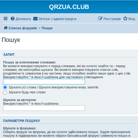
QRZUA.CLUB
Допомога
Зв'язок з адміністрацією
Реєстрація
Вхід
Список форумів
Пошук
Пошук
ЗАПИТ
Пошук за ключовими словами:
Ви можете використовувати
+
перед словами, які ви хочете знайти та
-
перед
словами, які непотрібно шукати. Ви можете використовувати список слів,
розділяючи їх символом
|
на частини, якщо потрібно знайти лише одне з цих слів.
Використовуйте * в якості шаблона для часткового співпадання.
Шукати усі слова / Шукати використовуючи мову запитів
Шукати будь-яке слово
Шукати за автором:
Використовуйте * в якості шаблона
ПАРАМЕТРИ ПОШУКУ
Шукати в форумах:
Оберіть форум чи форуми, де ви хочете здійснювати пошук. Задля прискорення
пошуку в підфорумах ви можете обрати батьківський форум і увімкнути пошук в