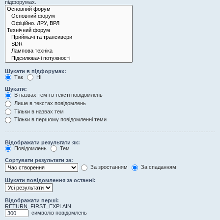
підфорумах.
Шукати в підфорумах:
Так
Ні
Шукати:
В назвах тем і в тексті повідомлень
Лише в текстах повідомлень
Тільки в назвах тем
Тільки в першому повідомленні теми
Відображати результати як:
Повідомлень
Тем
Сортувати результати за:
За зростанням
За спаданням
Шукати повідомлення за останні:
Відображати перші:
RETURN_FIRST_EXPLAIN
символів повідомлень