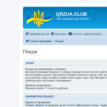
QRZUA.CLUB
сайт радіоаматорів України
Швидкий доступ
Допомога
Зв'язок з адміністрацією
Список форумів
Пошук
Пошук
ЗАПИТ
Пошук за ключовими словами:
Ви можете використовувати
+
перед словами, які ви хочете знайт
які непотрібно шукати. Ви можете використовувати список слів, р
|
на частини, якщо потрібно знайти лише одне з цих слів. Використо
шаблона для часткового співпадання.
Шукати за автором:
Використовуйте * в якості шаблона
ПАРАМЕТРИ ПОШУКУ
Шукати в форумах:
Оберіть форум чи форуми, де ви хочете здійснювати пошук. Задл