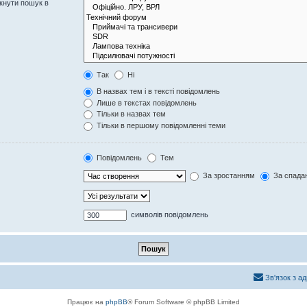
кнути пошук в
Так
Ні
В назвах тем і в тексті повідомлень
Лише в текстах повідомлень
Тільки в назвах тем
Тільки в першому повідомленні теми
Повідомлень
Тем
За зростанням
За спада
символів повідомлень
Зв'язок з а
Працює на
phpBB
® Forum Software © phpBB Limited