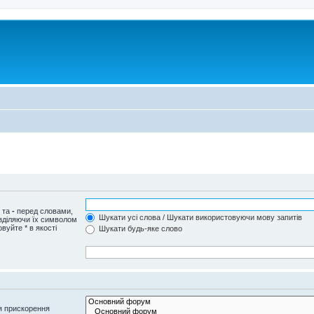
и та
-
перед словами,
Шукати усі слова / Шукати використовуючи мову запитів
озділяючи їх символом
вуйте * в якості
Шукати будь-яке слово
я прискорення