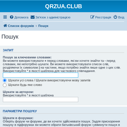
QRZUA.CLUB
Допомога
Зв'язок з адміністрацією
Реєстрація
Вхід
Список форумів
Пошук
Пошук
ЗАПИТ
Пошук за ключовими словами:
Ви можете використовувати
+
перед словами, які ви хочете знайти та
-
перед
словами, які непотрібно шукати. Ви можете використовувати список слів,
розділяючи їх символом
|
на частини, якщо потрібно знайти лише одне з цих слів.
Використовуйте * в якості шаблона для часткового співпадання.
Шукати усі слова / Шукати використовуючи мову запитів
Шукати будь-яке слово
Шукати за автором:
Використовуйте * в якості шаблона
ПАРАМЕТРИ ПОШУКУ
Шукати в форумах:
Оберіть форум чи форуми, де ви хочете здійснювати пошук. Задля прискорення
пошуку в підфорумах ви можете обрати батьківський форум і увімкнути пошук в