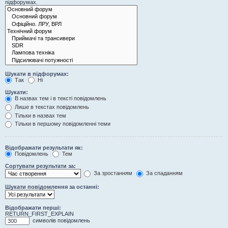
підфорумах.
Шукати в підфорумах:
Так
Ні
Шукати:
В назвах тем і в тексті повідомлень
Лише в текстах повідомлень
Тільки в назвах тем
Тільки в першому повідомленні теми
Відображати результати як:
Повідомлень
Тем
Сортувати результати за:
За зростанням
За спаданням
Шукати повідомлення за останні:
Відображати перші:
RETURN_FIRST_EXPLAIN
символів повідомлень