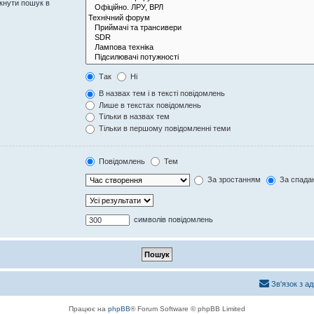
кнути пошук в
Так
Ні
В назвах тем і в тексті повідомлень
Лише в текстах повідомлень
Тільки в назвах тем
Тільки в першому повідомленні теми
Повідомлень
Тем
За зростанням
За спада
символів повідомлень
Зв'язок з а
Працює на
phpBB
® Forum Software © phpBB Limited