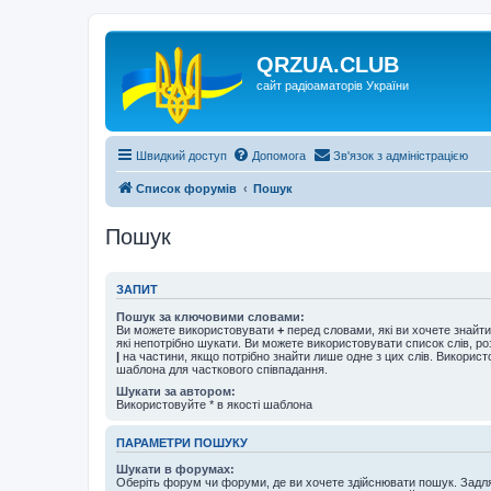
QRZUA.CLUB
сайт радіоаматорів України
Швидкий доступ
Допомога
Зв'язок з адміністрацією
Список форумів
Пошук
Пошук
ЗАПИТ
Пошук за ключовими словами:
Ви можете використовувати
+
перед словами, які ви хочете знайт
які непотрібно шукати. Ви можете використовувати список слів, р
|
на частини, якщо потрібно знайти лише одне з цих слів. Використо
шаблона для часткового співпадання.
Шукати за автором:
Використовуйте * в якості шаблона
ПАРАМЕТРИ ПОШУКУ
Шукати в форумах:
Оберіть форум чи форуми, де ви хочете здійснювати пошук. Задл