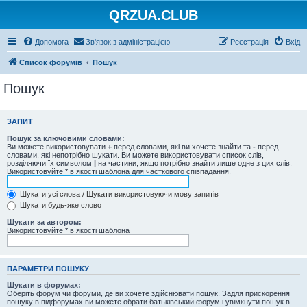
QRZUA.CLUB
Допомога
Зв'язок з адміністрацією
Реєстрація
Вхід
Список форумів
Пошук
Пошук
ЗАПИТ
Пошук за ключовими словами:
Ви можете використовувати
+
перед словами, які ви хочете знайти та
-
перед
словами, які непотрібно шукати. Ви можете використовувати список слів,
розділяючи їх символом
|
на частини, якщо потрібно знайти лише одне з цих слів.
Використовуйте * в якості шаблона для часткового співпадання.
Шукати усі слова / Шукати використовуючи мову запитів
Шукати будь-яке слово
Шукати за автором:
Використовуйте * в якості шаблона
ПАРАМЕТРИ ПОШУКУ
Шукати в форумах:
Оберіть форум чи форуми, де ви хочете здійснювати пошук. Задля прискорення
пошуку в підфорумах ви можете обрати батьківський форум і увімкнути пошук в