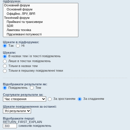
підфорумах.
Шукати в підфорумах:
Так
Ні
Шукати:
В назвах тем і в тексті повідомлень
Лише в текстах повідомлень
Тільки в назвах тем
Тільки в першому повідомленні теми
Відображати результати як:
Повідомлень
Тем
Сортувати результати за:
За зростанням
За спаданням
Шукати повідомлення за останні:
Відображати перші:
RETURN_FIRST_EXPLAIN
символів повідомлень