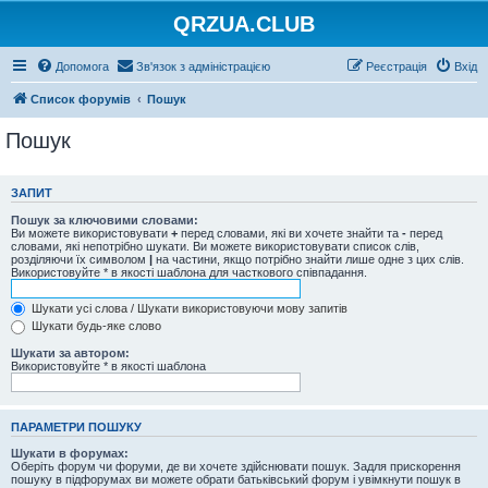
QRZUA.CLUB
Допомога
Зв'язок з адміністрацією
Реєстрація
Вхід
Список форумів
Пошук
Пошук
ЗАПИТ
Пошук за ключовими словами:
Ви можете використовувати
+
перед словами, які ви хочете знайти та
-
перед
словами, які непотрібно шукати. Ви можете використовувати список слів,
розділяючи їх символом
|
на частини, якщо потрібно знайти лише одне з цих слів.
Використовуйте * в якості шаблона для часткового співпадання.
Шукати усі слова / Шукати використовуючи мову запитів
Шукати будь-яке слово
Шукати за автором:
Використовуйте * в якості шаблона
ПАРАМЕТРИ ПОШУКУ
Шукати в форумах:
Оберіть форум чи форуми, де ви хочете здійснювати пошук. Задля прискорення
пошуку в підфорумах ви можете обрати батьківський форум і увімкнути пошук в