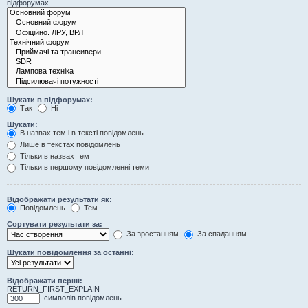
підфорумах.
Шукати в підфорумах:
Так
Ні
Шукати:
В назвах тем і в тексті повідомлень
Лише в текстах повідомлень
Тільки в назвах тем
Тільки в першому повідомленні теми
Відображати результати як:
Повідомлень
Тем
Сортувати результати за:
За зростанням
За спаданням
Шукати повідомлення за останні:
Відображати перші:
RETURN_FIRST_EXPLAIN
символів повідомлень