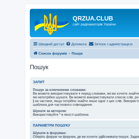
QRZUA.CLUB
сайт радіоаматорів України
Швидкий доступ
Допомога
Зв'язок з адміністрацією
Список форумів
Пошук
Пошук
ЗАПИТ
Пошук за ключовими словами:
Ви можете використовувати
+
перед словами, які ви хочете знайт
які непотрібно шукати. Ви можете використовувати список слів, р
|
на частини, якщо потрібно знайти лише одне з цих слів. Використо
шаблона для часткового співпадання.
Шукати за автором:
Використовуйте * в якості шаблона
ПАРАМЕТРИ ПОШУКУ
Шукати в форумах:
Оберіть форум чи форуми, де ви хочете здійснювати пошук. Задл