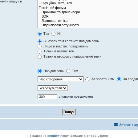
кнути пошук в
Так
Ні
В назвах тем і в тексті повідомлень
Лише в текстах повідомлень
Тільки в назвах тем
Тільки в першому повідомленні теми
Повідомлень
Тем
За зростанням
За спада
символів повідомлень
Зв'язок з а
Працює на
phpBB
® Forum Software © phpBB Limited