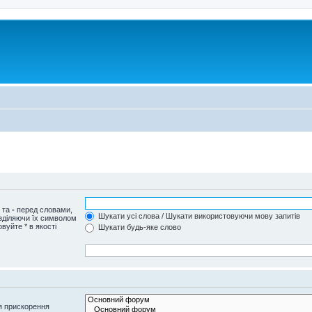
и та
-
перед словами,
Шукати усі слова / Шукати використовуючи мову запитів
озділяючи їх символом
вуйте * в якості
Шукати будь-яке слово
я прискорення