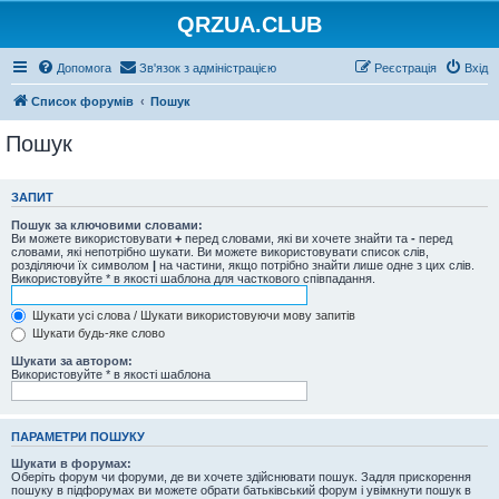
QRZUA.CLUB
Допомога
Зв'язок з адміністрацією
Реєстрація
Вхід
Список форумів
Пошук
Пошук
ЗАПИТ
Пошук за ключовими словами:
Ви можете використовувати
+
перед словами, які ви хочете знайти та
-
перед
словами, які непотрібно шукати. Ви можете використовувати список слів,
розділяючи їх символом
|
на частини, якщо потрібно знайти лише одне з цих слів.
Використовуйте * в якості шаблона для часткового співпадання.
Шукати усі слова / Шукати використовуючи мову запитів
Шукати будь-яке слово
Шукати за автором:
Використовуйте * в якості шаблона
ПАРАМЕТРИ ПОШУКУ
Шукати в форумах:
Оберіть форум чи форуми, де ви хочете здійснювати пошук. Задля прискорення
пошуку в підфорумах ви можете обрати батьківський форум і увімкнути пошук в