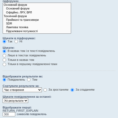
підфорумах.
Шукати в підфорумах:
Так
Ні
Шукати:
В назвах тем і в тексті повідомлень
Лише в текстах повідомлень
Тільки в назвах тем
Тільки в першому повідомленні теми
Відображати результати як:
Повідомлень
Тем
Сортувати результати за:
За зростанням
За спаданням
Шукати повідомлення за останні:
Відображати перші:
RETURN_FIRST_EXPLAIN
символів повідомлень