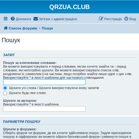
QRZUA.CLUB
Допомога
Зв'язок з адміністрацією
Реєстрація
Вхід
Список форумів
Пошук
Пошук
ЗАПИТ
Пошук за ключовими словами:
Ви можете використовувати
+
перед словами, які ви хочете знайти та
-
перед
словами, які непотрібно шукати. Ви можете використовувати список слів,
розділяючи їх символом
|
на частини, якщо потрібно знайти лише одне з цих слів.
Використовуйте * в якості шаблона для часткового співпадання.
Шукати усі слова / Шукати використовуючи мову запитів
Шукати будь-яке слово
Шукати за автором:
Використовуйте * в якості шаблона
ПАРАМЕТРИ ПОШУКУ
Шукати в форумах:
Оберіть форум чи форуми, де ви хочете здійснювати пошук. Задля прискорення
пошуку в підфорумах ви можете обрати батьківський форум і увімкнути пошук в