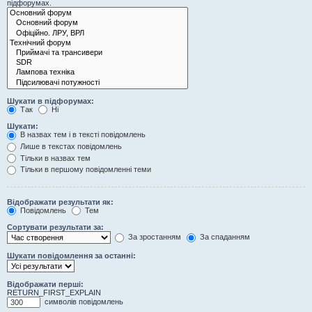
підфорумах.
Шукати в підфорумах:
Так
Ні
Шукати:
В назвах тем і в тексті повідомлень
Лише в текстах повідомлень
Тільки в назвах тем
Тільки в першому повідомленні теми
Відображати результати як:
Повідомлень
Тем
Сортувати результати за:
За зростанням
За спаданням
Шукати повідомлення за останні:
Відображати перші:
RETURN_FIRST_EXPLAIN
символів повідомлень