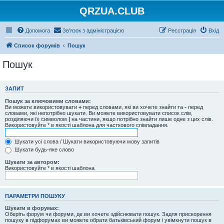
QRZUA.CLUB
Допомога
Зв'язок з адміністрацією
Реєстрація
Вхід
Список форумів
Пошук
Пошук
ЗАПИТ
Пошук за ключовими словами:
Ви можете використовувати
+
перед словами, які ви хочете знайти та
-
перед
словами, які непотрібно шукати. Ви можете використовувати список слів,
розділяючи їх символом
|
на частини, якщо потрібно знайти лише одне з цих слів.
Використовуйте * в якості шаблона для часткового співпадання.
Шукати усі слова / Шукати використовуючи мову запитів
Шукати будь-яке слово
Шукати за автором:
Використовуйте * в якості шаблона
ПАРАМЕТРИ ПОШУКУ
Шукати в форумах:
Оберіть форум чи форуми, де ви хочете здійснювати пошук. Задля прискорення
пошуку в підфорумах ви можете обрати батьківський форум і увімкнути пошук в