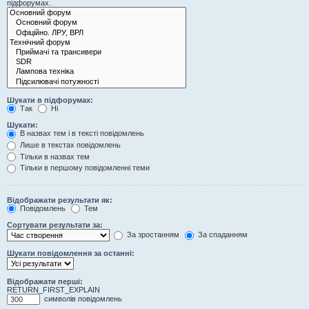
підфорумах.
Шукати в підфорумах:
Так
Ні
Шукати:
В назвах тем і в тексті повідомлень
Лише в текстах повідомлень
Тільки в назвах тем
Тільки в першому повідомленні теми
Відображати результати як:
Повідомлень
Тем
Сортувати результати за:
За зростанням
За спаданням
Шукати повідомлення за останні:
Відображати перші:
RETURN_FIRST_EXPLAIN
символів повідомлень