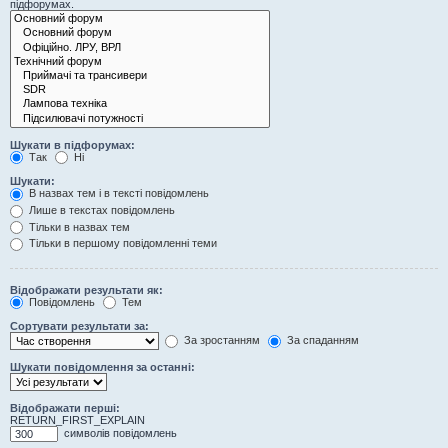
підфорумах.
Шукати в підфорумах:
Так
Ні
Шукати:
В назвах тем і в тексті повідомлень
Лише в текстах повідомлень
Тільки в назвах тем
Тільки в першому повідомленні теми
Відображати результати як:
Повідомлень
Тем
Сортувати результати за:
За зростанням
За спаданням
Шукати повідомлення за останні:
Відображати перші:
RETURN_FIRST_EXPLAIN
символів повідомлень