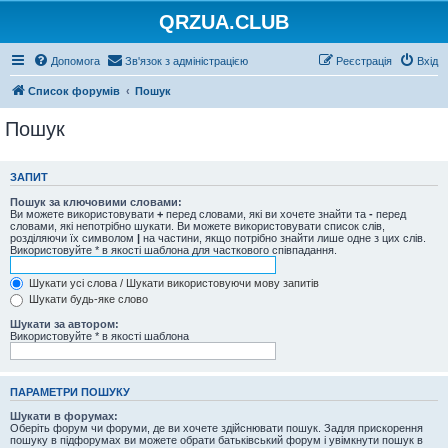
QRZUA.CLUB
Допомога
Зв'язок з адміністрацією
Реєстрація
Вхід
Список форумів
Пошук
Пошук
ЗАПИТ
Пошук за ключовими словами:
Ви можете використовувати
+
перед словами, які ви хочете знайти та
-
перед
словами, які непотрібно шукати. Ви можете використовувати список слів,
розділяючи їх символом
|
на частини, якщо потрібно знайти лише одне з цих слів.
Використовуйте * в якості шаблона для часткового співпадання.
Шукати усі слова / Шукати використовуючи мову запитів
Шукати будь-яке слово
Шукати за автором:
Використовуйте * в якості шаблона
ПАРАМЕТРИ ПОШУКУ
Шукати в форумах:
Оберіть форум чи форуми, де ви хочете здійснювати пошук. Задля прискорення
пошуку в підфорумах ви можете обрати батьківський форум і увімкнути пошук в