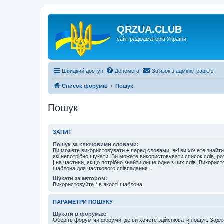
QRZUA.CLUB
сайт радіоаматорів України
Швидкий доступ
Допомога
Зв'язок з адміністрацією
Список форумів
Пошук
Пошук
ЗАПИТ
Пошук за ключовими словами:
Ви можете використовувати
+
перед словами, які ви хочете знайт
які непотрібно шукати. Ви можете використовувати список слів, р
|
на частини, якщо потрібно знайти лише одне з цих слів. Використо
шаблона для часткового співпадання.
Шукати за автором:
Використовуйте * в якості шаблона
ПАРАМЕТРИ ПОШУКУ
Шукати в форумах:
Оберіть форум чи форуми, де ви хочете здійснювати пошук. Задл