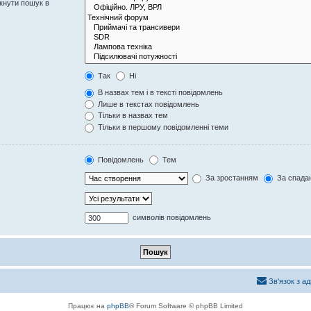
кнути пошук в
Так
Ні
В назвах тем і в тексті повідомлень
Лише в текстах повідомлень
Тільки в назвах тем
Тільки в першому повідомленні теми
Повідомлень
Тем
За зростанням
За спада
символів повідомлень
Зв'язок з а
Працює на
phpBB
® Forum Software © phpBB Limited