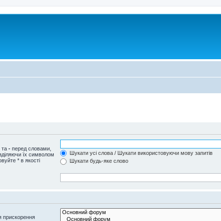
и та
-
перед словами,
Шукати усі слова / Шукати використовуючи мову запитів
озділяючи їх символом
вуйте * в якості
Шукати будь-яке слово
я прискорення