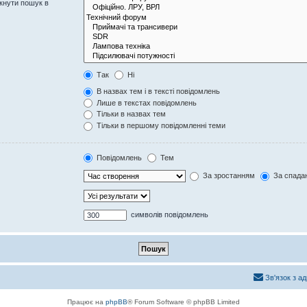
кнути пошук в
Так
Ні
В назвах тем і в тексті повідомлень
Лише в текстах повідомлень
Тільки в назвах тем
Тільки в першому повідомленні теми
Повідомлень
Тем
За зростанням
За спада
символів повідомлень
Зв'язок з а
Працює на
phpBB
® Forum Software © phpBB Limited