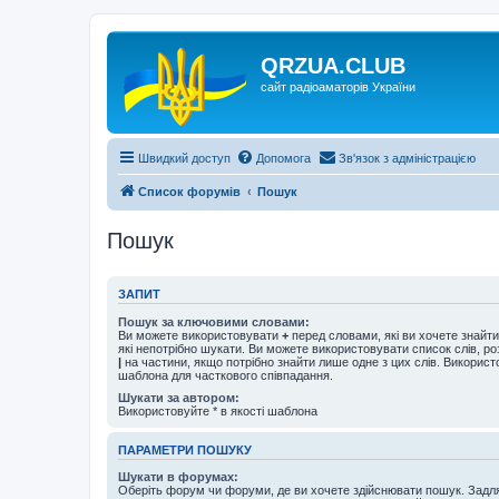
QRZUA.CLUB
сайт радіоаматорів України
Швидкий доступ
Допомога
Зв'язок з адміністрацією
Список форумів
Пошук
Пошук
ЗАПИТ
Пошук за ключовими словами:
Ви можете використовувати
+
перед словами, які ви хочете знайт
які непотрібно шукати. Ви можете використовувати список слів, р
|
на частини, якщо потрібно знайти лише одне з цих слів. Використо
шаблона для часткового співпадання.
Шукати за автором:
Використовуйте * в якості шаблона
ПАРАМЕТРИ ПОШУКУ
Шукати в форумах:
Оберіть форум чи форуми, де ви хочете здійснювати пошук. Задл