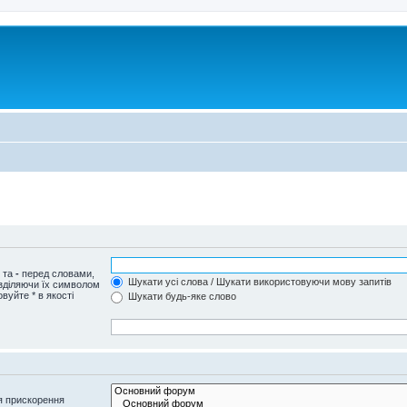
и та
-
перед словами,
Шукати усі слова / Шукати використовуючи мову запитів
озділяючи їх символом
вуйте * в якості
Шукати будь-яке слово
я прискорення