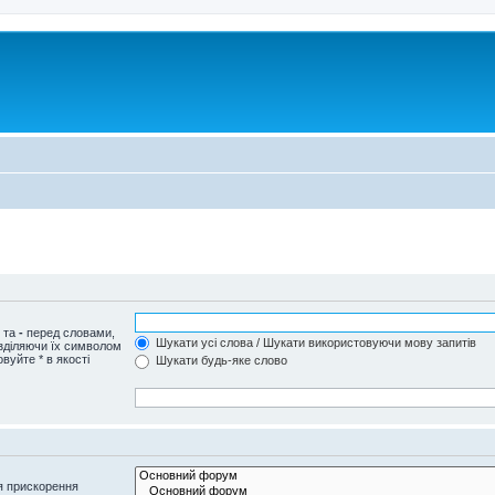
и та
-
перед словами,
Шукати усі слова / Шукати використовуючи мову запитів
озділяючи їх символом
вуйте * в якості
Шукати будь-яке слово
я прискорення