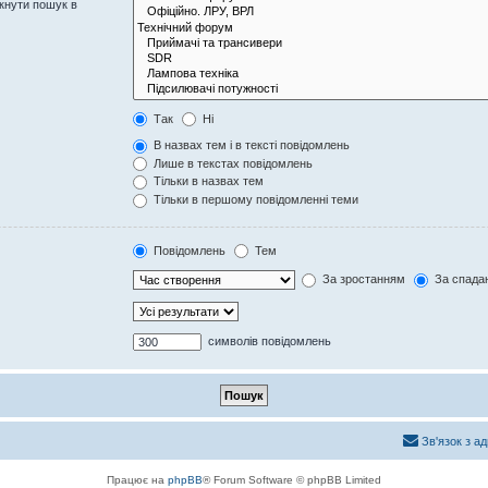
кнути пошук в
Так
Ні
В назвах тем і в тексті повідомлень
Лише в текстах повідомлень
Тільки в назвах тем
Тільки в першому повідомленні теми
Повідомлень
Тем
За зростанням
За спада
символів повідомлень
Зв'язок з а
Працює на
phpBB
® Forum Software © phpBB Limited