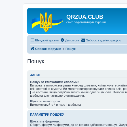
QRZUA.CLUB
сайт радіоаматорів України
Швидкий доступ
Допомога
Зв'язок з адміністрацією
Список форумів
Пошук
Пошук
ЗАПИТ
Пошук за ключовими словами:
Ви можете використовувати
+
перед словами, які ви хочете знайт
які непотрібно шукати. Ви можете використовувати список слів, р
|
на частини, якщо потрібно знайти лише одне з цих слів. Використо
шаблона для часткового співпадання.
Шукати за автором:
Використовуйте * в якості шаблона
ПАРАМЕТРИ ПОШУКУ
Шукати в форумах:
Оберіть форум чи форуми, де ви хочете здійснювати пошук. Задл