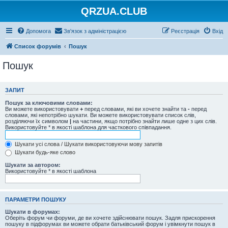
QRZUA.CLUB
Допомога
Зв'язок з адміністрацією
Реєстрація
Вхід
Список форумів
Пошук
Пошук
ЗАПИТ
Пошук за ключовими словами:
Ви можете використовувати
+
перед словами, які ви хочете знайти та
-
перед
словами, які непотрібно шукати. Ви можете використовувати список слів,
розділяючи їх символом
|
на частини, якщо потрібно знайти лише одне з цих слів.
Використовуйте * в якості шаблона для часткового співпадання.
Шукати усі слова / Шукати використовуючи мову запитів
Шукати будь-яке слово
Шукати за автором:
Використовуйте * в якості шаблона
ПАРАМЕТРИ ПОШУКУ
Шукати в форумах:
Оберіть форум чи форуми, де ви хочете здійснювати пошук. Задля прискорення
пошуку в підфорумах ви можете обрати батьківський форум і увімкнути пошук в