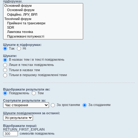
підфорумах.
Шукати в підфорумах:
Так
Ні
Шукати:
В назвах тем і в тексті повідомлень
Лише в текстах повідомлень
Тільки в назвах тем
Тільки в першому повідомленні теми
Відображати результати як:
Повідомлень
Тем
Сортувати результати за:
За зростанням
За спаданням
Шукати повідомлення за останні:
Відображати перші:
RETURN_FIRST_EXPLAIN
символів повідомлень