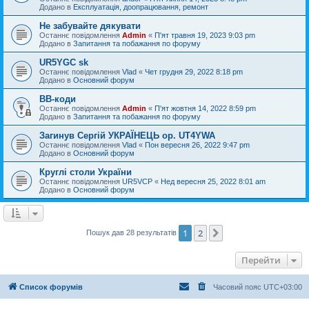
Додано в
Експлуатація, доопрацювання, ремонт
Не забувайте дякувати
Останнє повідомлення
Admin
«
П'ят травня 19, 2023 9:03 pm
Додано в
Запитання та побажання по форуму
UR5YGC sk
Останнє повідомлення
Vlad
«
Чет грудня 29, 2022 8:18 pm
Додано в
Основний форум
BB-коди
Останнє повідомлення
Admin
«
П'ят жовтня 14, 2022 8:59 pm
Додано в
Запитання та побажання по форуму
Загинув Сергій УКРАЇНЕЦЬ op. UT4YWA
Останнє повідомлення
Vlad
«
Пон вересня 26, 2022 9:47 pm
Додано в
Основний форум
Круглі столи України
Останнє повідомлення
UR5VCP
«
Нед вересня 25, 2022 8:01 am
Додано в
Основний форум
1
2
Далі
Пошук дав 28 результатів
Перейти
Список форумів
Часовий пояс
UTC+03:00