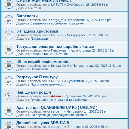
C-POLE PORTABLE ANTENNA
Останнє повідомлення
UR5VFT
«
Суб березня 28, 2026 9:31 pm
Додано в
Антени
Багрепорти
Останнє повідомлення
serge_m
«
Чет березня 26, 2026 12:17 pm
Додано в
Запитання та побажання по форуму
З Різдвом Христовим!
Останнє повідомлення
UR5FFR
«
Чет грудня 25, 2025 5:06 pm
Додано в
Побалакати
Тестування електронних виробів з Китаю
Останнє повідомлення
Пенсіонер
«
Нед листопада 23, 2025 2:41 pm
Додано в
Загальні технічні питання
Ші на службі радіоаматорів.
Останнє повідомлення
Konstantin M
«
Пон листопада 03, 2025 11:41 am
Додано в
Побалакати
Розрахунок П контуру
Останнє повідомлення
UR5VFT
«
Суб жовтня 25, 2025 9:48 pm
Додано в
Підсилювачі потужності
Навіщо цей розділ
Останнє повідомлення
Admin
«
Суб жовтня 25, 2025 8:00 pm
Додано в
Голосування, опитування та вікторини
Адаптер для QUANSHENG UV-K5 ( UR3LMZ )
Останнє повідомлення
serge_m
«
Чет серпня 14, 2025 2:58 pm
Додано в
Експлуатація, доопрацювання, ремонт
Дивний змішувач ADE-11A-5
Останнє повідомлення
serge_m
«
П'ят серпня 01, 2025 6:35 pm