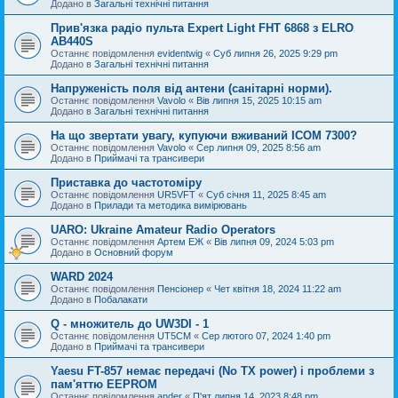
Додано в
Загальні технічні питання
Прив'язка радіо пульта Expert Light FHT 6868 з ELRO
AB440S
Останнє повідомлення
evidentwig
«
Суб липня 26, 2025 9:29 pm
Додано в
Загальні технічні питання
Напруженість поля від антени (санітарні норми).
Останнє повідомлення
Vavolo
«
Вів липня 15, 2025 10:15 am
Додано в
Загальні технічні питання
На що звертати увагу, купуючи вживаний ICOM 7300?
Останнє повідомлення
Vavolo
«
Сер липня 09, 2025 8:56 am
Додано в
Приймачі та трансивери
Приставка до частотоміру
Останнє повідомлення
UR5VFT
«
Суб січня 11, 2025 8:45 am
Додано в
Прилади та методика вимірювань
UARO: Ukraine Аmateur Radio Operators
Останнє повідомлення
Артем ЕЖ
«
Вів липня 09, 2024 5:03 pm
Додано в
Основний форум
WARD 2024
Останнє повідомлення
Пенсіонер
«
Чет квітня 18, 2024 11:22 am
Додано в
Побалакати
Q - множитель до UW3DI - 1
Останнє повідомлення
UT5CM
«
Сер лютого 07, 2024 1:40 pm
Додано в
Приймачі та трансивери
Yaesu FT-857 немає передачі (No TX power) і проблеми з
пам'яттю EEPROM
Останнє повідомлення
ander
«
П'ят липня 14, 2023 8:48 pm