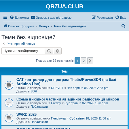
QRZUA.CLUB
Допомога
Зв'язок з адміністрацією
Реєстрація
Вхід
П
Список форумів
Пошук
Теми без відповідей
о
Теми без відповідей
ш
Розширений пошук
у
Пошук
Розширений пошук
к
1
2
Далі
Пошук дав 28 результатів
Тем
CAT-контролер для програм Thetis/PowerSDR (на базі
Arduino Uno)
Останнє повідомлення
UR5VFT
«
Чет серпня 06, 2026 2:58 pm
Додано в
SDR
Схема вихідної частини авіаційної радіостанції мікрон
Останнє повідомлення
Freddy
«
Суб травня 02, 2026 10:07 pm
Додано в
Побалакати
WARD 2026
Останнє повідомлення
Пенсіонер
«
Суб квітня 18, 2026 11:56 am
Додано в
Побалакати