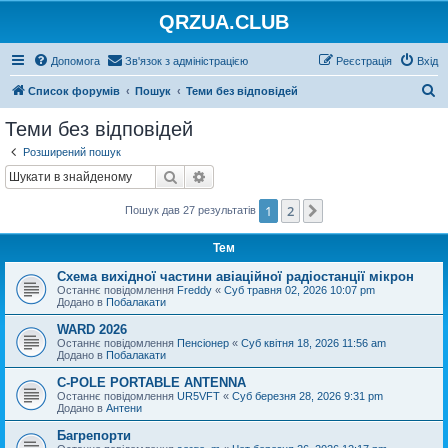
QRZUA.CLUB
Допомога
Зв'язок з адміністрацією
Реєстрація
Вхід
П
Список форумів
Пошук
Теми без відповідей
о
Теми без відповідей
ш
Розширений пошук
у
Пошук
Розширений пошук
к
1
2
Далі
Пошук дав 27 результатів
Тем
Схема вихідної частини авіаційної радіостанції мікрон
Останнє повідомлення
Freddy
«
Суб травня 02, 2026 10:07 pm
Додано в
Побалакати
WARD 2026
Останнє повідомлення
Пенсіонер
«
Суб квітня 18, 2026 11:56 am
Додано в
Побалакати
C-POLE PORTABLE ANTENNA
Останнє повідомлення
UR5VFT
«
Суб березня 28, 2026 9:31 pm
Додано в
Антени
Багрепорти