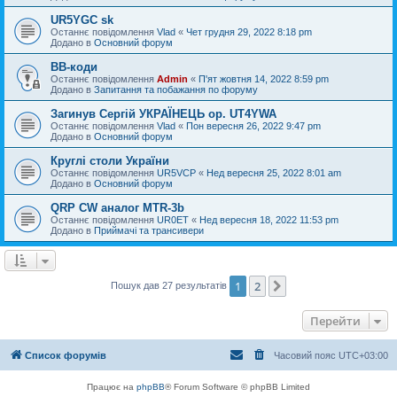
UR5YGC sk
Останнє повідомлення
Vlad
«
Чет грудня 29, 2022 8:18 pm
Додано в
Основний форум
BB-коди
Останнє повідомлення
Admin
«
П'ят жовтня 14, 2022 8:59 pm
Додано в
Запитання та побажання по форуму
Загинув Сергій УКРАЇНЕЦЬ op. UT4YWA
Останнє повідомлення
Vlad
«
Пон вересня 26, 2022 9:47 pm
Додано в
Основний форум
Круглі столи України
Останнє повідомлення
UR5VCP
«
Нед вересня 25, 2022 8:01 am
Додано в
Основний форум
QRP CW аналог MTR-3b
Останнє повідомлення
UR0ET
«
Нед вересня 18, 2022 11:53 pm
Додано в
Приймачі та трансивери
1
2
Далі
Пошук дав 27 результатів
Перейти
Список форумів
Часовий пояс
UTC+03:00
Працює на
phpBB
® Forum Software © phpBB Limited