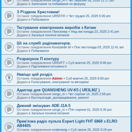
Останнє повідомлення
serge_m
«
Чет березня 26, 2026 12:17 pm
Додано в
Запитання та побажання по форуму
З Різдвом Христовим!
Останнє повідомлення
UR5FFR
«
Чет грудня 25, 2025 5:06 pm
Додано в
Побалакати
Тестування електронних виробів з Китаю
Останнє повідомлення
Пенсіонер
«
Нед листопада 23, 2025 2:41 pm
Додано в
Загальні технічні питання
Ші на службі радіоаматорів.
Останнє повідомлення
Konstantin M
«
Пон листопада 03, 2025 11:41 am
Додано в
Побалакати
Розрахунок П контуру
Останнє повідомлення
UR5VFT
«
Суб жовтня 25, 2025 9:48 pm
Додано в
Підсилювачі потужності
Навіщо цей розділ
Останнє повідомлення
Admin
«
Суб жовтня 25, 2025 8:00 pm
Додано в
Голосування, опитування та вікторини
Адаптер для QUANSHENG UV-K5 ( UR3LMZ )
Останнє повідомлення
serge_m
«
Чет серпня 14, 2025 2:58 pm
Додано в
Експлуатація, доопрацювання, ремонт
Дивний змішувач ADE-11A-5
Останнє повідомлення
serge_m
«
П'ят серпня 01, 2025 6:35 pm
Додано в
Загальні технічні питання
Прив'язка радіо пульта Expert Light FHT 6868 з ELRO
AB440S
Останнє повідомлення
evidentwig
«
Суб липня 26, 2025 9:29 pm