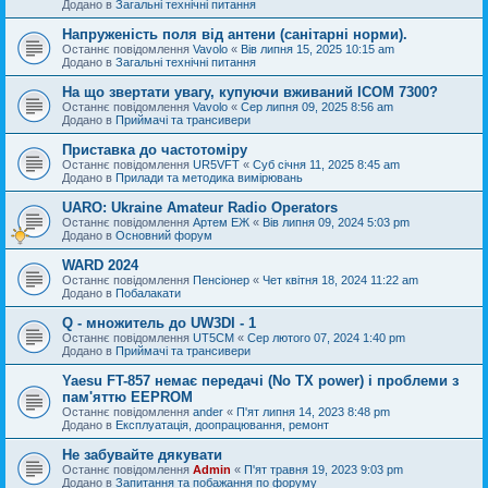
Додано в
Загальні технічні питання
Напруженість поля від антени (санітарні норми).
Останнє повідомлення
Vavolo
«
Вів липня 15, 2025 10:15 am
Додано в
Загальні технічні питання
На що звертати увагу, купуючи вживаний ICOM 7300?
Останнє повідомлення
Vavolo
«
Сер липня 09, 2025 8:56 am
Додано в
Приймачі та трансивери
Приставка до частотоміру
Останнє повідомлення
UR5VFT
«
Суб січня 11, 2025 8:45 am
Додано в
Прилади та методика вимірювань
UARO: Ukraine Аmateur Radio Operators
Останнє повідомлення
Артем ЕЖ
«
Вів липня 09, 2024 5:03 pm
Додано в
Основний форум
WARD 2024
Останнє повідомлення
Пенсіонер
«
Чет квітня 18, 2024 11:22 am
Додано в
Побалакати
Q - множитель до UW3DI - 1
Останнє повідомлення
UT5CM
«
Сер лютого 07, 2024 1:40 pm
Додано в
Приймачі та трансивери
Yaesu FT-857 немає передачі (No TX power) і проблеми з
пам'яттю EEPROM
Останнє повідомлення
ander
«
П'ят липня 14, 2023 8:48 pm
Додано в
Експлуатація, доопрацювання, ремонт
Не забувайте дякувати
Останнє повідомлення
Admin
«
П'ят травня 19, 2023 9:03 pm
Додано в
Запитання та побажання по форуму