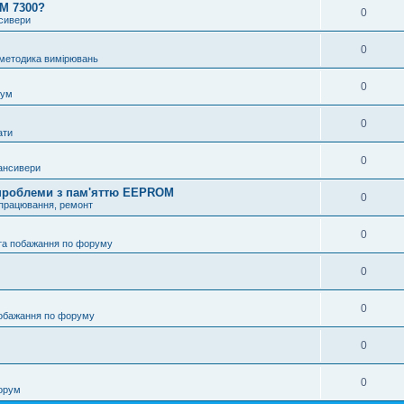
OM 7300?
0
нсивери
0
 методика вимірювань
0
рум
0
ати
0
ансивери
і проблеми з пам'яттю EEPROM
0
опрацювання, ремонт
0
та побажання по форуму
0
0
побажання по форуму
0
0
орум