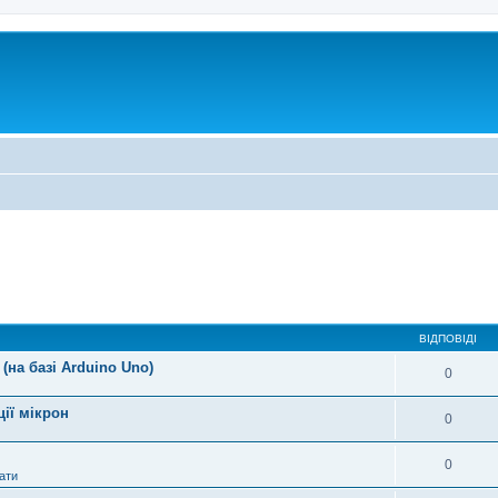
ВІДПОВІДІ
(на базі Arduino Uno)
0
ції мікрон
0
0
ати