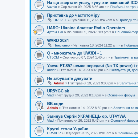
На що звертати увагу, купуючи вживаний IC
Vavolo
»
Сер липня 09, 2025 8:56 am
» в
Приймачі та тра
Приставка до частотоміру
UR5VFT
»
Суб січня 11, 2025 8:45 am
» в
Прилади та
UARO: Ukraine Аmateur Radio Operators
Артем ЕЖ
»
Вів липня 09, 2024 5:03 pm
» в
Основний фо
WARD 2024
Пенсіонер
»
Чет квітня 18, 2024 11:22 am
» в
Побалак
Q - множитель до UW3DI - 1
UT5CM
»
Сер лютого 07, 2024 1:40 pm
» в
Приймачі та тр
Yaesu FT-857 немає передачі (No TX power) 
ander
»
П'ят липня 14, 2023 8:48 pm
» в
Експлуатація, до
Не забувайте дякувати
Admin
»
П'ят травня 19, 2023 9:03 pm
» в
Запитання 
UR5YGC sk
Vlad
»
Чет грудня 29, 2022 8:18 pm
» в
Основний форум
BB-коди
Admin
»
П'ят жовтня 14, 2022 8:59 pm
» в
Запитання та 
Загинув Сергій УКРАЇНЕЦЬ op. UT4YWA
Vlad
»
Пон вересня 26, 2022 9:47 pm
» в
Основний форум
Круглі столи України
UR5VCP
»
Нед вересня 25, 2022 8:01 am
» в
Основний ф