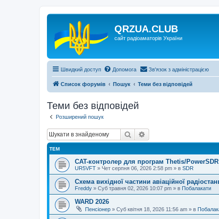
QRZUA.CLUB
сайт радіоаматорів України
Швидкий доступ
Допомога
Зв'язок з адміністрацією
Список форумів
Пошук
Теми без відповідей
Теми без відповідей
Розширений пошук
Пошук
Розширений пошук
ТЕМ
CAT-контролер для програм Thetis/PowerSDR 
UR5VFT
»
Чет серпня 06, 2026 2:58 pm
» в
SDR
Схема вихідної частини авіаційної радіостан
Freddy
»
Суб травня 02, 2026 10:07 pm
» в
Побалакати
WARD 2026
Пенсіонер
»
Суб квітня 18, 2026 11:56 am
» в
Побалак