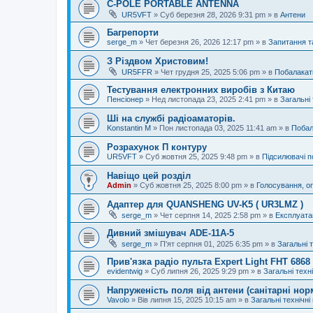
C-POLE PORTABLE ANTENNA
UR5VFT
»
Суб березня 28, 2026 9:31 pm
» в
Антени
Багрепорти
serge_m
»
Чет березня 26, 2026 12:17 pm
» в
Запитання т
З Різдвом Христовим!
UR5FFR
»
Чет грудня 25, 2025 5:06 pm
» в
Побалакат
Тестування електронних виробів з Китаю
Пенсіонер
»
Нед листопада 23, 2025 2:41 pm
» в
Загальні 
Ші на службі радіоаматорів.
Konstantin M
»
Пон листопада 03, 2025 11:41 am
» в
Побал
Розрахунок П контуру
UR5VFT
»
Суб жовтня 25, 2025 9:48 pm
» в
Підсилювачі п
Навіщо цей розділ
Admin
»
Суб жовтня 25, 2025 8:00 pm
» в
Голосування, о
Адаптер для QUANSHENG UV-K5 ( UR3LMZ )
serge_m
»
Чет серпня 14, 2025 2:58 pm
» в
Експлуата
Дивний змішувач ADE-11A-5
serge_m
»
П'ят серпня 01, 2025 6:35 pm
» в
Загальні 
Прив'язка радіо пульта Expert Light FHT 686
evidentwig
»
Суб липня 26, 2025 9:29 pm
» в
Загальні техн
Напруженість поля від антени (санітарні нор
Vavolo
»
Вів липня 15, 2025 10:15 am
» в
Загальні технічні