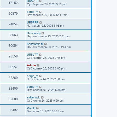
UR5VFT
12152
Суб березня 28, 2026 9:31 pm
serge_m
20879
Чет березня 26, 2026 12:17 pm
UR5FFR
24054
Чет грудня 25, 2025 5:06 pm
Пенсіонер
38063
Нед листопада 23, 2025 2:41 pm
Konstantin M
30054
Пон листопада 03, 2025 11:41 am
UR5VFT
28158
Суб жовтня 25, 2025 9:48 pm
Admin
30557
Суб жовтня 25, 2025 8:00 pm
serge_m
32269
Чет серпня 14, 2025 2:58 pm
serge_m
32406
П'ят серпня 01, 2025 6:35 pm
evidentwig
32680
Суб липня 26, 2025 9:29 pm
Vavolo
33492
Вів липня 15, 2025 10:15 am