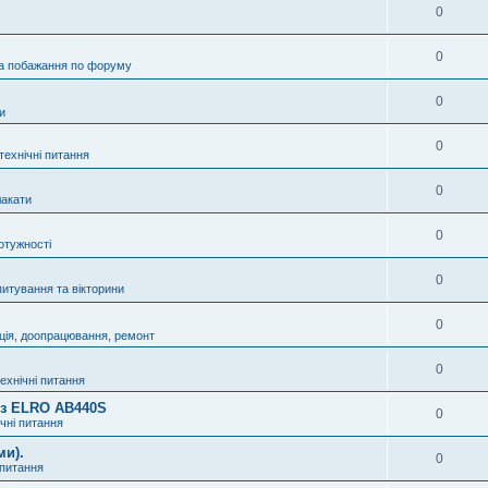
0
0
а побажання по форуму
0
и
0
технічні питання
0
акати
0
отужності
0
питування та вікторини
0
ція, доопрацювання, ремонт
0
технічні питання
8 з ELRO AB440S
0
ічні питання
ми).
0
 питання