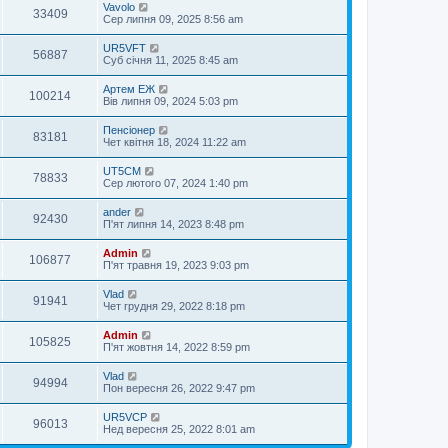
Vavolo
33409
Сер липня 09, 2025 8:56 am
UR5VFT
56887
Суб січня 11, 2025 8:45 am
Артем ЕЖ
100214
Вів липня 09, 2024 5:03 pm
Пенсіонер
83181
Чет квітня 18, 2024 11:22 am
UT5CM
78833
Сер лютого 07, 2024 1:40 pm
ander
92430
П'ят липня 14, 2023 8:48 pm
Admin
106877
П'ят травня 19, 2023 9:03 pm
Vlad
91941
Чет грудня 29, 2022 8:18 pm
Admin
105825
П'ят жовтня 14, 2022 8:59 pm
Vlad
94994
Пон вересня 26, 2022 9:47 pm
UR5VCP
96013
Нед вересня 25, 2022 8:01 am