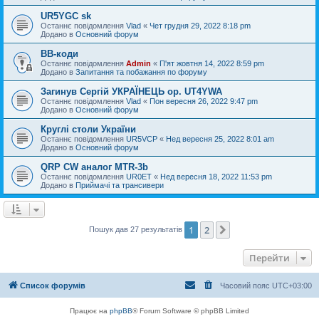
UR5YGC sk
Останнє повідомлення
Vlad
«
Чет грудня 29, 2022 8:18 pm
Додано в
Основний форум
BB-коди
Останнє повідомлення
Admin
«
П'ят жовтня 14, 2022 8:59 pm
Додано в
Запитання та побажання по форуму
Загинув Сергій УКРАЇНЕЦЬ op. UT4YWA
Останнє повідомлення
Vlad
«
Пон вересня 26, 2022 9:47 pm
Додано в
Основний форум
Круглі столи України
Останнє повідомлення
UR5VCP
«
Нед вересня 25, 2022 8:01 am
Додано в
Основний форум
QRP CW аналог MTR-3b
Останнє повідомлення
UR0ET
«
Нед вересня 18, 2022 11:53 pm
Додано в
Приймачі та трансивери
1
2
Далі
Пошук дав 27 результатів
Перейти
Список форумів
Часовий пояс
UTC+03:00
Працює на
phpBB
® Forum Software © phpBB Limited