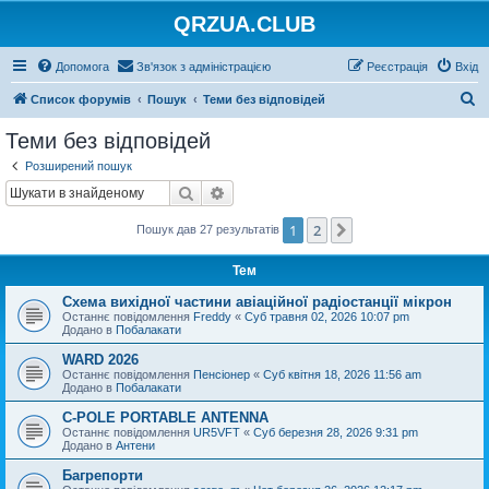
QRZUA.CLUB
Допомога
Зв'язок з адміністрацією
Реєстрація
Вхід
П
Список форумів
Пошук
Теми без відповідей
о
Теми без відповідей
ш
Розширений пошук
у
Пошук
Розширений пошук
к
1
2
Далі
Пошук дав 27 результатів
Тем
Схема вихідної частини авіаційної радіостанції мікрон
Останнє повідомлення
Freddy
«
Суб травня 02, 2026 10:07 pm
Додано в
Побалакати
WARD 2026
Останнє повідомлення
Пенсіонер
«
Суб квітня 18, 2026 11:56 am
Додано в
Побалакати
C-POLE PORTABLE ANTENNA
Останнє повідомлення
UR5VFT
«
Суб березня 28, 2026 9:31 pm
Додано в
Антени
Багрепорти