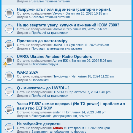
Додано в
Загальні технічні питання
Напруженість поля від антени (санітарні норми).
Останнє повідомлення
Vavolo
«
Вів липня 15, 2025 10:15 am
Додано в
Загальні технічні питання
На що звертати увагу, купуючи вживаний ICOM 7300?
Останнє повідомлення
Vavolo
«
Сер липня 09, 2025 8:56 am
Додано в
Приймачі та трансивери
Приставка до частотоміру
Останнє повідомлення
UR5VFT
«
Суб січня 11, 2025 8:45 am
Додано в
Прилади та методика вимірювань
UARO: Ukraine Аmateur Radio Operators
Останнє повідомлення
Артем ЕЖ
«
Вів липня 09, 2024 5:03 pm
Додано в
Основний форум
WARD 2024
Останнє повідомлення
Пенсіонер
«
Чет квітня 18, 2024 11:22 am
Додано в
Побалакати
Q - множитель до UW3DI - 1
Останнє повідомлення
UT5CM
«
Сер лютого 07, 2024 1:40 pm
Додано в
Приймачі та трансивери
Yaesu FT-857 немає передачі (No TX power) і проблеми з
пам'яттю EEPROM
Останнє повідомлення
ander
«
П'ят липня 14, 2023 8:48 pm
Додано в
Експлуатація, доопрацювання, ремонт
Не забувайте дякувати
Останнє повідомлення
Admin
«
П'ят травня 19, 2023 9:03 pm
Додано в
Запитання та побажання по форуму