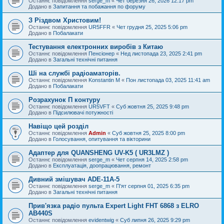
Останнє повідомлення
serge_m
«
Чет березня 26, 2026 12:17 pm
Додано в
Запитання та побажання по форуму
З Різдвом Христовим!
Останнє повідомлення
UR5FFR
«
Чет грудня 25, 2025 5:06 pm
Додано в
Побалакати
Тестування електронних виробів з Китаю
Останнє повідомлення
Пенсіонер
«
Нед листопада 23, 2025 2:41 pm
Додано в
Загальні технічні питання
Ші на службі радіоаматорів.
Останнє повідомлення
Konstantin M
«
Пон листопада 03, 2025 11:41 am
Додано в
Побалакати
Розрахунок П контуру
Останнє повідомлення
UR5VFT
«
Суб жовтня 25, 2025 9:48 pm
Додано в
Підсилювачі потужності
Навіщо цей розділ
Останнє повідомлення
Admin
«
Суб жовтня 25, 2025 8:00 pm
Додано в
Голосування, опитування та вікторини
Адаптер для QUANSHENG UV-K5 ( UR3LMZ )
Останнє повідомлення
serge_m
«
Чет серпня 14, 2025 2:58 pm
Додано в
Експлуатація, доопрацювання, ремонт
Дивний змішувач ADE-11A-5
Останнє повідомлення
serge_m
«
П'ят серпня 01, 2025 6:35 pm
Додано в
Загальні технічні питання
Прив'язка радіо пульта Expert Light FHT 6868 з ELRO
AB440S
Останнє повідомлення
evidentwig
«
Суб липня 26, 2025 9:29 pm