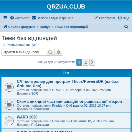
QRZUA.CLUB
Допомога
Зв'язок з адміністрацією
Реєстрація
Вхід
П
Список форумів
Пошук
Теми без відповідей
о
Теми без відповідей
ш
Розширений пошук
у
Пошук
Розширений пошук
к
1
2
Далі
Пошук дав 28 результатів
Тем
CAT-контролер для програм Thetis/PowerSDR (на базі
Arduino Uno)
Останнє повідомлення
UR5VFT
«
Чет серпня 06, 2026 2:58 pm
Додано в
SDR
Схема вихідної частини авіаційної радіостанції мікрон
Останнє повідомлення
Freddy
«
Суб травня 02, 2026 10:07 pm
Додано в
Побалакати
WARD 2026
Останнє повідомлення
Пенсіонер
«
Суб квітня 18, 2026 11:56 am
Додано в
Побалакати