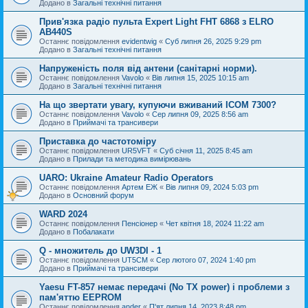
Додано в
Загальні технічні питання
Прив'язка радіо пульта Expert Light FHT 6868 з ELRO
AB440S
Останнє повідомлення
evidentwig
«
Суб липня 26, 2025 9:29 pm
Додано в
Загальні технічні питання
Напруженість поля від антени (санітарні норми).
Останнє повідомлення
Vavolo
«
Вів липня 15, 2025 10:15 am
Додано в
Загальні технічні питання
На що звертати увагу, купуючи вживаний ICOM 7300?
Останнє повідомлення
Vavolo
«
Сер липня 09, 2025 8:56 am
Додано в
Приймачі та трансивери
Приставка до частотоміру
Останнє повідомлення
UR5VFT
«
Суб січня 11, 2025 8:45 am
Додано в
Прилади та методика вимірювань
UARO: Ukraine Аmateur Radio Operators
Останнє повідомлення
Артем ЕЖ
«
Вів липня 09, 2024 5:03 pm
Додано в
Основний форум
WARD 2024
Останнє повідомлення
Пенсіонер
«
Чет квітня 18, 2024 11:22 am
Додано в
Побалакати
Q - множитель до UW3DI - 1
Останнє повідомлення
UT5CM
«
Сер лютого 07, 2024 1:40 pm
Додано в
Приймачі та трансивери
Yaesu FT-857 немає передачі (No TX power) і проблеми з
пам'яттю EEPROM
Останнє повідомлення
ander
«
П'ят липня 14, 2023 8:48 pm