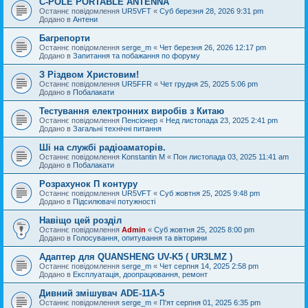
C-POLE PORTABLE ANTENNA
Останнє повідомлення
UR5VFT
«
Суб березня 28, 2026 9:31 pm
Додано в
Антени
Багрепорти
Останнє повідомлення
serge_m
«
Чет березня 26, 2026 12:17 pm
Додано в
Запитання та побажання по форуму
З Різдвом Христовим!
Останнє повідомлення
UR5FFR
«
Чет грудня 25, 2025 5:06 pm
Додано в
Побалакати
Тестування електронних виробів з Китаю
Останнє повідомлення
Пенсіонер
«
Нед листопада 23, 2025 2:41 pm
Додано в
Загальні технічні питання
Ші на службі радіоаматорів.
Останнє повідомлення
Konstantin M
«
Пон листопада 03, 2025 11:41 am
Додано в
Побалакати
Розрахунок П контуру
Останнє повідомлення
UR5VFT
«
Суб жовтня 25, 2025 9:48 pm
Додано в
Підсилювачі потужності
Навіщо цей розділ
Останнє повідомлення
Admin
«
Суб жовтня 25, 2025 8:00 pm
Додано в
Голосування, опитування та вікторини
Адаптер для QUANSHENG UV-K5 ( UR3LMZ )
Останнє повідомлення
serge_m
«
Чет серпня 14, 2025 2:58 pm
Додано в
Експлуатація, доопрацювання, ремонт
Дивний змішувач ADE-11A-5
Останнє повідомлення
serge_m
«
П'ят серпня 01, 2025 6:35 pm