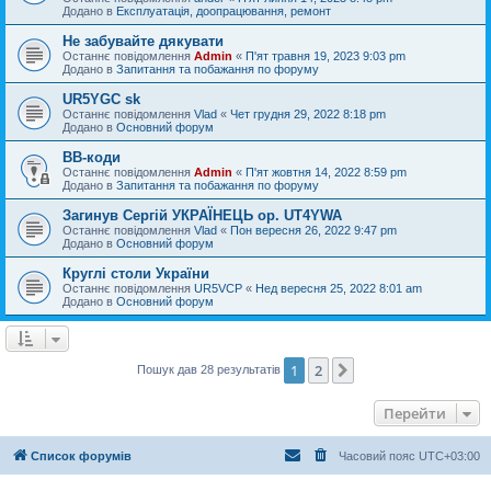
Додано в
Експлуатація, доопрацювання, ремонт
Не забувайте дякувати
Останнє повідомлення
Admin
«
П'ят травня 19, 2023 9:03 pm
Додано в
Запитання та побажання по форуму
UR5YGC sk
Останнє повідомлення
Vlad
«
Чет грудня 29, 2022 8:18 pm
Додано в
Основний форум
BB-коди
Останнє повідомлення
Admin
«
П'ят жовтня 14, 2022 8:59 pm
Додано в
Запитання та побажання по форуму
Загинув Сергій УКРАЇНЕЦЬ op. UT4YWA
Останнє повідомлення
Vlad
«
Пон вересня 26, 2022 9:47 pm
Додано в
Основний форум
Круглі столи України
Останнє повідомлення
UR5VCP
«
Нед вересня 25, 2022 8:01 am
Додано в
Основний форум
1
2
Далі
Пошук дав 28 результатів
Перейти
Список форумів
Часовий пояс
UTC+03:00