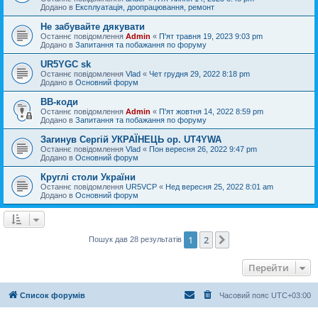
Додано в
Експлуатація, доопрацювання, ремонт
Не забувайте дякувати
Останнє повідомлення
Admin
«
П'ят травня 19, 2023 9:03 pm
Додано в
Запитання та побажання по форуму
UR5YGC sk
Останнє повідомлення
Vlad
«
Чет грудня 29, 2022 8:18 pm
Додано в
Основний форум
BB-коди
Останнє повідомлення
Admin
«
П'ят жовтня 14, 2022 8:59 pm
Додано в
Запитання та побажання по форуму
Загинув Сергій УКРАЇНЕЦЬ op. UT4YWA
Останнє повідомлення
Vlad
«
Пон вересня 26, 2022 9:47 pm
Додано в
Основний форум
Круглі столи України
Останнє повідомлення
UR5VCP
«
Нед вересня 25, 2022 8:01 am
Додано в
Основний форум
1
2
Далі
Пошук дав 28 результатів
Перейти
Список форумів
Часовий пояс
UTC+03:00