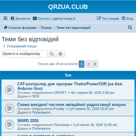
QRZUA.CLUB
Допомога
Зв'язок з адміністрацією
Реєстрація
Вхід
П
Список форумів
Пошук
Теми без відповідей
о
Теми без відповідей
ш
Розширений пошук
у
Пошук
Розширений пошук
к
1
2
Далі
Пошук дав 28 результатів
Тем
CAT-контролер для програм Thetis/PowerSDR (на базі
Arduino Uno)
Останнє повідомлення
UR5VFT
«
Чет серпня 06, 2026 2:58 pm
Додано в
SDR
Схема вихідної частини авіаційної радіостанції мікрон
Останнє повідомлення
Freddy
«
Суб травня 02, 2026 10:07 pm
Додано в
Побалакати
WARD 2026
Останнє повідомлення
Пенсіонер
«
Суб квітня 18, 2026 11:56 am
Додано в
Побалакати