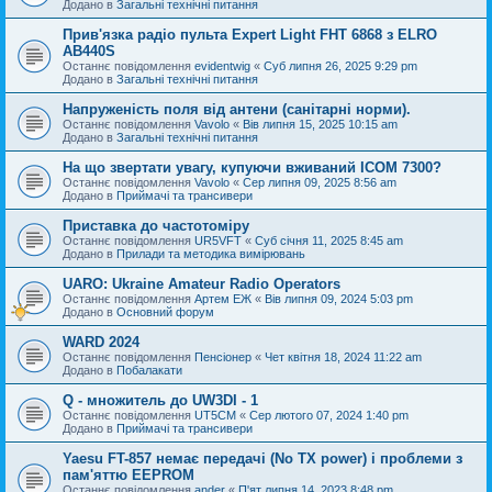
Додано в
Загальні технічні питання
Прив'язка радіо пульта Expert Light FHT 6868 з ELRO
AB440S
Останнє повідомлення
evidentwig
«
Суб липня 26, 2025 9:29 pm
Додано в
Загальні технічні питання
Напруженість поля від антени (санітарні норми).
Останнє повідомлення
Vavolo
«
Вів липня 15, 2025 10:15 am
Додано в
Загальні технічні питання
На що звертати увагу, купуючи вживаний ICOM 7300?
Останнє повідомлення
Vavolo
«
Сер липня 09, 2025 8:56 am
Додано в
Приймачі та трансивери
Приставка до частотоміру
Останнє повідомлення
UR5VFT
«
Суб січня 11, 2025 8:45 am
Додано в
Прилади та методика вимірювань
UARO: Ukraine Аmateur Radio Operators
Останнє повідомлення
Артем ЕЖ
«
Вів липня 09, 2024 5:03 pm
Додано в
Основний форум
WARD 2024
Останнє повідомлення
Пенсіонер
«
Чет квітня 18, 2024 11:22 am
Додано в
Побалакати
Q - множитель до UW3DI - 1
Останнє повідомлення
UT5CM
«
Сер лютого 07, 2024 1:40 pm
Додано в
Приймачі та трансивери
Yaesu FT-857 немає передачі (No TX power) і проблеми з
пам'яттю EEPROM
Останнє повідомлення
ander
«
П'ят липня 14, 2023 8:48 pm