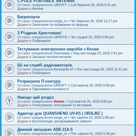
C-POLE PORTABLE ANTENNA
Останнє повідомлення
UR5VFT
«
Суб березня 28, 2026 9:31 pm
Додано в
Антени
Багрепорти
Останнє повідомлення
serge_m
«
Чет березня 26, 2026 12:17 pm
Додано в
Запитання та побажання по форуму
З Різдвом Христовим!
Останнє повідомлення
UR5FFR
«
Чет грудня 25, 2025 5:06 pm
Додано в
Побалакати
Тестування електронних виробів з Китаю
Останнє повідомлення
Пенсіонер
«
Нед листопада 23, 2025 2:41 pm
Додано в
Загальні технічні питання
Ші на службі радіоаматорів.
Останнє повідомлення
Konstantin M
«
Пон листопада 03, 2025 11:41 am
Додано в
Побалакати
Розрахунок П контуру
Останнє повідомлення
UR5VFT
«
Суб жовтня 25, 2025 9:48 pm
Додано в
Підсилювачі потужності
Навіщо цей розділ
Останнє повідомлення
Admin
«
Суб жовтня 25, 2025 8:00 pm
Додано в
Голосування, опитування та вікторини
Адаптер для QUANSHENG UV-K5 ( UR3LMZ )
Останнє повідомлення
serge_m
«
Чет серпня 14, 2025 2:58 pm
Додано в
Експлуатація, доопрацювання, ремонт
Дивний змішувач ADE-11A-5
Останнє повідомлення
serge_m
«
П'ят серпня 01, 2025 6:35 pm