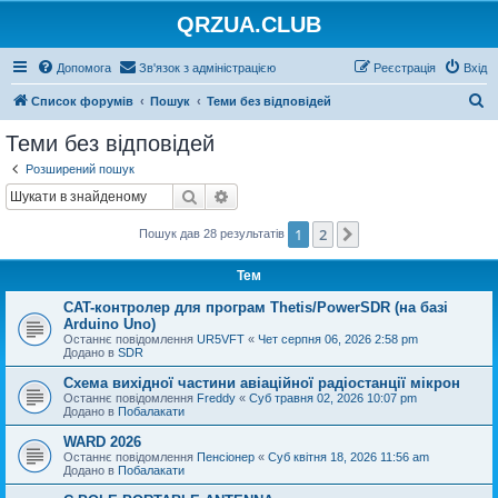
QRZUA.CLUB
Допомога
Зв'язок з адміністрацією
Реєстрація
Вхід
П
Список форумів
Пошук
Теми без відповідей
о
Теми без відповідей
ш
Розширений пошук
у
Пошук
Розширений пошук
к
1
2
Далі
Пошук дав 28 результатів
Тем
CAT-контролер для програм Thetis/PowerSDR (на базі
Arduino Uno)
Останнє повідомлення
UR5VFT
«
Чет серпня 06, 2026 2:58 pm
Додано в
SDR
Схема вихідної частини авіаційної радіостанції мікрон
Останнє повідомлення
Freddy
«
Суб травня 02, 2026 10:07 pm
Додано в
Побалакати
WARD 2026
Останнє повідомлення
Пенсіонер
«
Суб квітня 18, 2026 11:56 am
Додано в
Побалакати