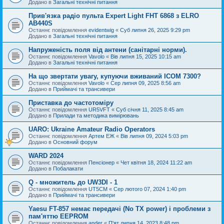
Додано в
Загальні технічні питання
Прив'язка радіо пульта Expert Light FHT 6868 з ELRO
AB440S
Останнє повідомлення
evidentwig
«
Суб липня 26, 2025 9:29 pm
Додано в
Загальні технічні питання
Напруженість поля від антени (санітарні норми).
Останнє повідомлення
Vavolo
«
Вів липня 15, 2025 10:15 am
Додано в
Загальні технічні питання
На що звертати увагу, купуючи вживаний ICOM 7300?
Останнє повідомлення
Vavolo
«
Сер липня 09, 2025 8:56 am
Додано в
Приймачі та трансивери
Приставка до частотоміру
Останнє повідомлення
UR5VFT
«
Суб січня 11, 2025 8:45 am
Додано в
Прилади та методика вимірювань
UARO: Ukraine Аmateur Radio Operators
Останнє повідомлення
Артем ЕЖ
«
Вів липня 09, 2024 5:03 pm
Додано в
Основний форум
WARD 2024
Останнє повідомлення
Пенсіонер
«
Чет квітня 18, 2024 11:22 am
Додано в
Побалакати
Q - множитель до UW3DI - 1
Останнє повідомлення
UT5CM
«
Сер лютого 07, 2024 1:40 pm
Додано в
Приймачі та трансивери
Yaesu FT-857 немає передачі (No TX power) і проблеми з
пам'яттю EEPROM
Останнє повідомлення
ander
«
П'ят липня 14, 2023 8:48 pm