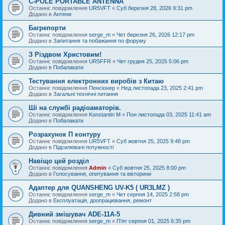
C-POLE PORTABLE ANTENNA
Останнє повідомлення
UR5VFT
«
Суб березня 28, 2026 9:31 pm
Додано в
Антени
Багрепорти
Останнє повідомлення
serge_m
«
Чет березня 26, 2026 12:17 pm
Додано в
Запитання та побажання по форуму
З Різдвом Христовим!
Останнє повідомлення
UR5FFR
«
Чет грудня 25, 2025 5:06 pm
Додано в
Побалакати
Тестування електронних виробів з Китаю
Останнє повідомлення
Пенсіонер
«
Нед листопада 23, 2025 2:41 pm
Додано в
Загальні технічні питання
Ші на службі радіоаматорів.
Останнє повідомлення
Konstantin M
«
Пон листопада 03, 2025 11:41 am
Додано в
Побалакати
Розрахунок П контуру
Останнє повідомлення
UR5VFT
«
Суб жовтня 25, 2025 9:48 pm
Додано в
Підсилювачі потужності
Навіщо цей розділ
Останнє повідомлення
Admin
«
Суб жовтня 25, 2025 8:00 pm
Додано в
Голосування, опитування та вікторини
Адаптер для QUANSHENG UV-K5 ( UR3LMZ )
Останнє повідомлення
serge_m
«
Чет серпня 14, 2025 2:58 pm
Додано в
Експлуатація, доопрацювання, ремонт
Дивний змішувач ADE-11A-5
Останнє повідомлення
serge_m
«
П'ят серпня 01, 2025 6:35 pm