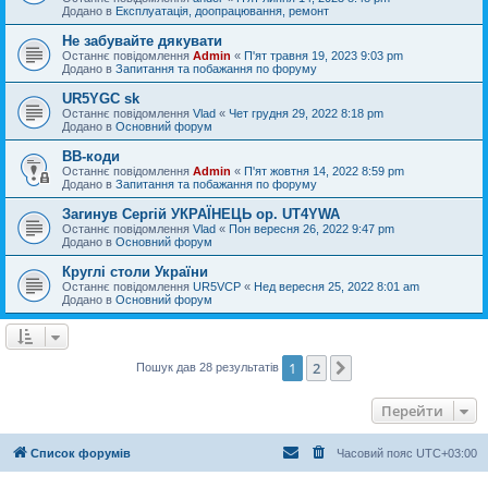
Додано в
Експлуатація, доопрацювання, ремонт
Не забувайте дякувати
Останнє повідомлення
Admin
«
П'ят травня 19, 2023 9:03 pm
Додано в
Запитання та побажання по форуму
UR5YGC sk
Останнє повідомлення
Vlad
«
Чет грудня 29, 2022 8:18 pm
Додано в
Основний форум
BB-коди
Останнє повідомлення
Admin
«
П'ят жовтня 14, 2022 8:59 pm
Додано в
Запитання та побажання по форуму
Загинув Сергій УКРАЇНЕЦЬ op. UT4YWA
Останнє повідомлення
Vlad
«
Пон вересня 26, 2022 9:47 pm
Додано в
Основний форум
Круглі столи України
Останнє повідомлення
UR5VCP
«
Нед вересня 25, 2022 8:01 am
Додано в
Основний форум
1
2
Далі
Пошук дав 28 результатів
Перейти
Список форумів
Часовий пояс
UTC+03:00