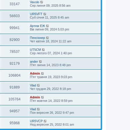
Vavolo
33147
Сер липня 09, 2025 8:56 am
UR5VFT
56603
Суб січня 11, 2025 8:45 am
Артем ЕЖ
99941
Вів липня 09, 2024 5:03 pm
Пенсіонер
82900
Чет квітня 18, 2024 11:22 am
UT5CM
78537
Сер лютого 07, 2024 1:40 pm
ander
92179
П'ят липня 14, 2023 8:48 pm
Admin
106804
П'ят травня 19, 2023 9:03 pm
Vlad
91889
Чет грудня 29, 2022 8:18 pm
Admin
105764
П'ят жовтня 14, 2022 8:59 pm
Vlad
94957
Пон вересня 26, 2022 9:47 pm
UR5VCP
95968
Нед вересня 25, 2022 8:01 am