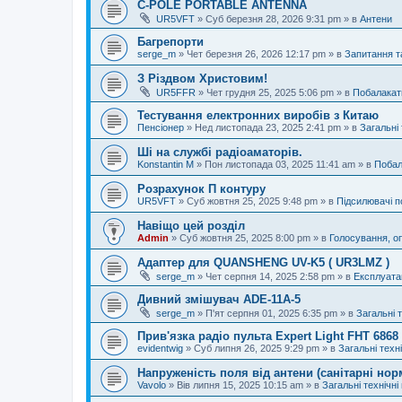
C-POLE PORTABLE ANTENNA
UR5VFT
»
Суб березня 28, 2026 9:31 pm
» в
Антени
Багрепорти
serge_m
»
Чет березня 26, 2026 12:17 pm
» в
Запитання т
З Різдвом Христовим!
UR5FFR
»
Чет грудня 25, 2025 5:06 pm
» в
Побалакат
Тестування електронних виробів з Китаю
Пенсіонер
»
Нед листопада 23, 2025 2:41 pm
» в
Загальні 
Ші на службі радіоаматорів.
Konstantin M
»
Пон листопада 03, 2025 11:41 am
» в
Побал
Розрахунок П контуру
UR5VFT
»
Суб жовтня 25, 2025 9:48 pm
» в
Підсилювачі п
Навіщо цей розділ
Admin
»
Суб жовтня 25, 2025 8:00 pm
» в
Голосування, о
Адаптер для QUANSHENG UV-K5 ( UR3LMZ )
serge_m
»
Чет серпня 14, 2025 2:58 pm
» в
Експлуата
Дивний змішувач ADE-11A-5
serge_m
»
П'ят серпня 01, 2025 6:35 pm
» в
Загальні 
Прив'язка радіо пульта Expert Light FHT 686
evidentwig
»
Суб липня 26, 2025 9:29 pm
» в
Загальні техн
Напруженість поля від антени (санітарні нор
Vavolo
»
Вів липня 15, 2025 10:15 am
» в
Загальні технічні