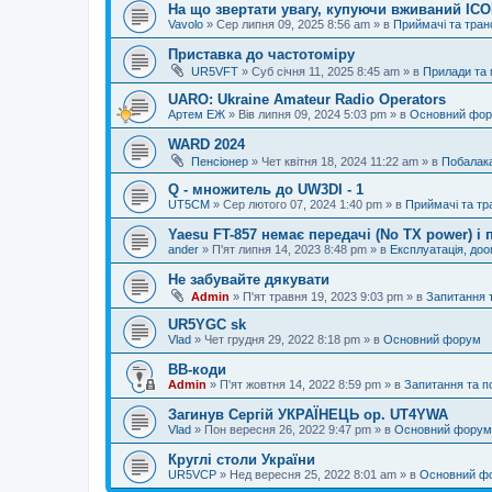
На що звертати увагу, купуючи вживаний IC
Vavolo
»
Сер липня 09, 2025 8:56 am
» в
Приймачі та тра
Приставка до частотоміру
UR5VFT
»
Суб січня 11, 2025 8:45 am
» в
Прилади та
UARO: Ukraine Аmateur Radio Operators
Артем ЕЖ
»
Вів липня 09, 2024 5:03 pm
» в
Основний фо
WARD 2024
Пенсіонер
»
Чет квітня 18, 2024 11:22 am
» в
Побалак
Q - множитель до UW3DI - 1
UT5CM
»
Сер лютого 07, 2024 1:40 pm
» в
Приймачі та тр
Yaesu FT-857 немає передачі (No TX power) 
ander
»
П'ят липня 14, 2023 8:48 pm
» в
Експлуатація, до
Не забувайте дякувати
Admin
»
П'ят травня 19, 2023 9:03 pm
» в
Запитання 
UR5YGC sk
Vlad
»
Чет грудня 29, 2022 8:18 pm
» в
Основний форум
BB-коди
Admin
»
П'ят жовтня 14, 2022 8:59 pm
» в
Запитання та 
Загинув Сергій УКРАЇНЕЦЬ op. UT4YWA
Vlad
»
Пон вересня 26, 2022 9:47 pm
» в
Основний форум
Круглі столи України
UR5VCP
»
Нед вересня 25, 2022 8:01 am
» в
Основний ф