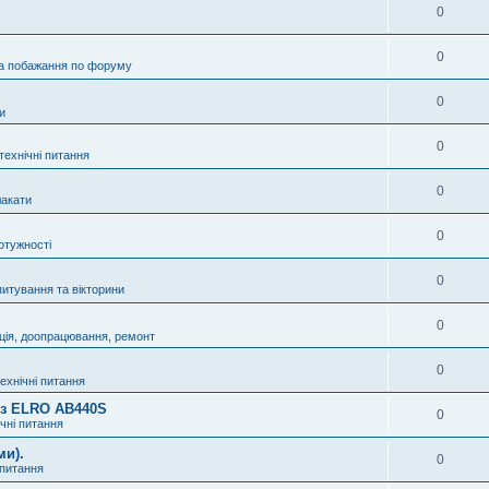
0
0
а побажання по форуму
0
и
0
технічні питання
0
акати
0
отужності
0
питування та вікторини
0
ція, доопрацювання, ремонт
0
технічні питання
8 з ELRO AB440S
0
ічні питання
ми).
0
 питання