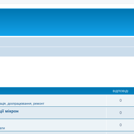
ВІДПОВІДІ
0
ація, доопрацювання, ремонт
ції мікрон
0
0
ати