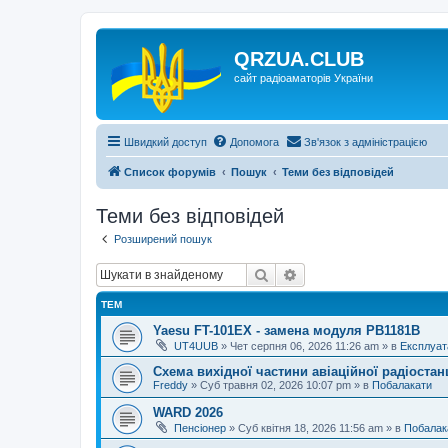
QRZUA.CLUB
сайт радіоаматорів України
Швидкий доступ
Допомога
Зв'язок з адміністрацією
Список форумів
Пошук
Теми без відповідей
Теми без відповідей
Розширений пошук
Пошук
Розширений пошук
ТЕМ
Yaesu FT-101EX - замена модуля PB1181B
UT4UUB
»
Чет серпня 06, 2026 11:26 am
» в
Експлуат
Схема вихідної частини авіаційної радіостан
Freddy
»
Суб травня 02, 2026 10:07 pm
» в
Побалакати
WARD 2026
Пенсіонер
»
Суб квітня 18, 2026 11:56 am
» в
Побалак