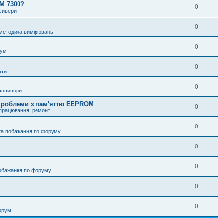
OM 7300?
0
нсивери
0
 методика вимірювань
0
рум
0
ати
0
ансивери
і проблеми з пам'яттю EEPROM
0
опрацювання, ремонт
0
та побажання по форуму
0
0
побажання по форуму
0
0
орум