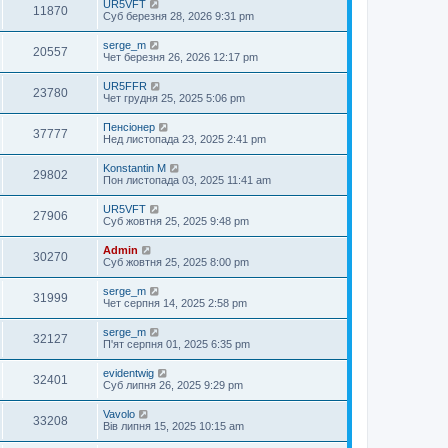
UR5VFT
11870
Суб березня 28, 2026 9:31 pm
serge_m
20557
Чет березня 26, 2026 12:17 pm
UR5FFR
23780
Чет грудня 25, 2025 5:06 pm
Пенсіонер
37777
Нед листопада 23, 2025 2:41 pm
Konstantin M
29802
Пон листопада 03, 2025 11:41 am
UR5VFT
27906
Суб жовтня 25, 2025 9:48 pm
Admin
30270
Суб жовтня 25, 2025 8:00 pm
serge_m
31999
Чет серпня 14, 2025 2:58 pm
serge_m
32127
П'ят серпня 01, 2025 6:35 pm
evidentwig
32401
Суб липня 26, 2025 9:29 pm
Vavolo
33208
Вів липня 15, 2025 10:15 am