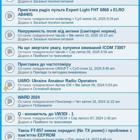
Додано в
Загальні технічні питання
Прив'язка радіо пульта Expert Light FHT 6868 з ELRO
AB440S
Останнє повідомлення
evidentwig
«
Суб липня 26, 2025 9:29 pm
Додано в
Загальні технічні питання
Напруженість поля від антени (санітарні норми).
Останнє повідомлення
Vavolo
«
Вів липня 15, 2025 10:15 am
Додано в
Загальні технічні питання
На що звертати увагу, купуючи вживаний ICOM 7300?
Останнє повідомлення
Vavolo
«
Сер липня 09, 2025 8:56 am
Додано в
Приймачі та трансивери
Приставка до частотоміру
Останнє повідомлення
UR5VFT
«
Суб січня 11, 2025 8:45 am
Додано в
Прилади та методика вимірювань
UARO: Ukraine Аmateur Radio Operators
Останнє повідомлення
Артем ЕЖ
«
Вів липня 09, 2024 5:03 pm
Додано в
Основний форум
WARD 2024
Останнє повідомлення
Пенсіонер
«
Чет квітня 18, 2024 11:22 am
Додано в
Побалакати
Q - множитель до UW3DI - 1
Останнє повідомлення
UT5CM
«
Сер лютого 07, 2024 1:40 pm
Додано в
Приймачі та трансивери
Yaesu FT-857 немає передачі (No TX power) і проблеми з
пам'яттю EEPROM
Останнє повідомлення
ander
«
П'ят липня 14, 2023 8:48 pm