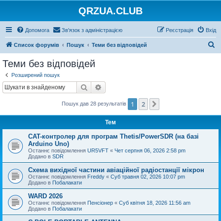
QRZUA.CLUB
Допомога
Зв'язок з адміністрацією
Реєстрація
Вхід
П
Список форумів
Пошук
Теми без відповідей
о
Теми без відповідей
ш
Розширений пошук
у
Пошук
Розширений пошук
к
1
2
Далі
Пошук дав 28 результатів
Тем
CAT-контролер для програм Thetis/PowerSDR (на базі
Arduino Uno)
Останнє повідомлення
UR5VFT
«
Чет серпня 06, 2026 2:58 pm
Додано в
SDR
Схема вихідної частини авіаційної радіостанції мікрон
Останнє повідомлення
Freddy
«
Суб травня 02, 2026 10:07 pm
Додано в
Побалакати
WARD 2026
Останнє повідомлення
Пенсіонер
«
Суб квітня 18, 2026 11:56 am
Додано в
Побалакати