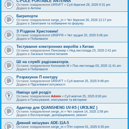
C-POLE PORTABLE ANTENNA
Останнє повідомлення
UR5VFT
«
Суб березня 28, 2026 9:31 pm
Додано в
Антени
Багрепорти
Останнє повідомлення
serge_m
«
Чет березня 26, 2026 12:17 pm
Додано в
Запитання та побажання по форуму
З Різдвом Христовим!
Останнє повідомлення
UR5FFR
«
Чет грудня 25, 2025 5:06 pm
Додано в
Побалакати
Тестування електронних виробів з Китаю
Останнє повідомлення
Пенсіонер
«
Нед листопада 23, 2025 2:41 pm
Додано в
Загальні технічні питання
Ші на службі радіоаматорів.
Останнє повідомлення
Konstantin M
«
Пон листопада 03, 2025 11:41 am
Додано в
Побалакати
Розрахунок П контуру
Останнє повідомлення
UR5VFT
«
Суб жовтня 25, 2025 9:48 pm
Додано в
Підсилювачі потужності
Навіщо цей розділ
Останнє повідомлення
Admin
«
Суб жовтня 25, 2025 8:00 pm
Додано в
Голосування, опитування та вікторини
Адаптер для QUANSHENG UV-K5 ( UR3LMZ )
Останнє повідомлення
serge_m
«
Чет серпня 14, 2025 2:58 pm
Додано в
Експлуатація, доопрацювання, ремонт
Дивний змішувач ADE-11A-5
Останнє повідомлення
serge_m
«
П'ят серпня 01, 2025 6:35 pm