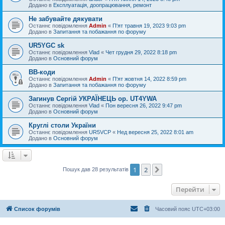
Додано в
Експлуатація, доопрацювання, ремонт
Не забувайте дякувати
Останнє повідомлення
Admin
«
П'ят травня 19, 2023 9:03 pm
Додано в
Запитання та побажання по форуму
UR5YGC sk
Останнє повідомлення
Vlad
«
Чет грудня 29, 2022 8:18 pm
Додано в
Основний форум
BB-коди
Останнє повідомлення
Admin
«
П'ят жовтня 14, 2022 8:59 pm
Додано в
Запитання та побажання по форуму
Загинув Сергій УКРАЇНЕЦЬ op. UT4YWA
Останнє повідомлення
Vlad
«
Пон вересня 26, 2022 9:47 pm
Додано в
Основний форум
Круглі столи України
Останнє повідомлення
UR5VCP
«
Нед вересня 25, 2022 8:01 am
Додано в
Основний форум
1
2
Далі
Пошук дав 28 результатів
Перейти
Список форумів
Часовий пояс
UTC+03:00