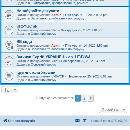
Додано в
Експлуатація, доопрацювання, ремонт
Не забувайте дякувати
Останнє повідомлення
Admin
«
П'ят травня 19, 2023 9:03 pm
Додано в
Запитання та побажання по форуму
UR5YGC sk
Останнє повідомлення
Vlad
«
Чет грудня 29, 2022 8:18 pm
Додано в
Основний форум
BB-коди
Останнє повідомлення
Admin
«
П'ят жовтня 14, 2022 8:59 pm
Додано в
Запитання та побажання по форуму
Загинув Сергій УКРАЇНЕЦЬ op. UT4YWA
Останнє повідомлення
Vlad
«
Пон вересня 26, 2022 9:47 pm
Додано в
Основний форум
Круглі столи України
Останнє повідомлення
UR5VCP
«
Нед вересня 25, 2022 8:01 am
Додано в
Основний форум
1
2
Далі
Пошук дав 28 результатів
Перейти
Список форумів
Часовий пояс
UTC+03:00