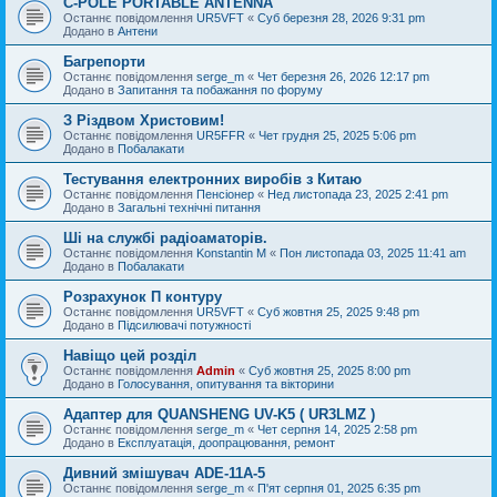
C-POLE PORTABLE ANTENNA
Останнє повідомлення
UR5VFT
«
Суб березня 28, 2026 9:31 pm
Додано в
Антени
Багрепорти
Останнє повідомлення
serge_m
«
Чет березня 26, 2026 12:17 pm
Додано в
Запитання та побажання по форуму
З Різдвом Христовим!
Останнє повідомлення
UR5FFR
«
Чет грудня 25, 2025 5:06 pm
Додано в
Побалакати
Тестування електронних виробів з Китаю
Останнє повідомлення
Пенсіонер
«
Нед листопада 23, 2025 2:41 pm
Додано в
Загальні технічні питання
Ші на службі радіоаматорів.
Останнє повідомлення
Konstantin M
«
Пон листопада 03, 2025 11:41 am
Додано в
Побалакати
Розрахунок П контуру
Останнє повідомлення
UR5VFT
«
Суб жовтня 25, 2025 9:48 pm
Додано в
Підсилювачі потужності
Навіщо цей розділ
Останнє повідомлення
Admin
«
Суб жовтня 25, 2025 8:00 pm
Додано в
Голосування, опитування та вікторини
Адаптер для QUANSHENG UV-K5 ( UR3LMZ )
Останнє повідомлення
serge_m
«
Чет серпня 14, 2025 2:58 pm
Додано в
Експлуатація, доопрацювання, ремонт
Дивний змішувач ADE-11A-5
Останнє повідомлення
serge_m
«
П'ят серпня 01, 2025 6:35 pm