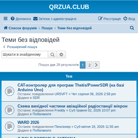
QRZUA.CLUB
Допомога
Зв'язок з адміністрацією
Реєстрація
Вхід
П
Список форумів
Пошук
Теми без відповідей
о
Теми без відповідей
ш
Розширений пошук
у
Пошук
Розширений пошук
к
1
2
Далі
Пошук дав 28 результатів
Тем
CAT-контролер для програм Thetis/PowerSDR (на базі
Arduino Uno)
Останнє повідомлення
UR5VFT
«
Чет серпня 06, 2026 2:58 pm
Додано в
SDR
Схема вихідної частини авіаційної радіостанції мікрон
Останнє повідомлення
Freddy
«
Суб травня 02, 2026 10:07 pm
Додано в
Побалакати
WARD 2026
Останнє повідомлення
Пенсіонер
«
Суб квітня 18, 2026 11:56 am
Додано в
Побалакати