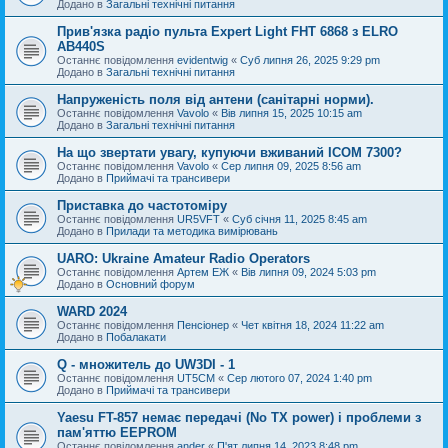
Додано в
Загальні технічні питання
Прив'язка радіо пульта Expert Light FHT 6868 з ELRO
AB440S
Останнє повідомлення
evidentwig
«
Суб липня 26, 2025 9:29 pm
Додано в
Загальні технічні питання
Напруженість поля від антени (санітарні норми).
Останнє повідомлення
Vavolo
«
Вів липня 15, 2025 10:15 am
Додано в
Загальні технічні питання
На що звертати увагу, купуючи вживаний ICOM 7300?
Останнє повідомлення
Vavolo
«
Сер липня 09, 2025 8:56 am
Додано в
Приймачі та трансивери
Приставка до частотоміру
Останнє повідомлення
UR5VFT
«
Суб січня 11, 2025 8:45 am
Додано в
Прилади та методика вимірювань
UARO: Ukraine Аmateur Radio Operators
Останнє повідомлення
Артем ЕЖ
«
Вів липня 09, 2024 5:03 pm
Додано в
Основний форум
WARD 2024
Останнє повідомлення
Пенсіонер
«
Чет квітня 18, 2024 11:22 am
Додано в
Побалакати
Q - множитель до UW3DI - 1
Останнє повідомлення
UT5CM
«
Сер лютого 07, 2024 1:40 pm
Додано в
Приймачі та трансивери
Yaesu FT-857 немає передачі (No TX power) і проблеми з
пам'яттю EEPROM
Останнє повідомлення
ander
«
П'ят липня 14, 2023 8:48 pm