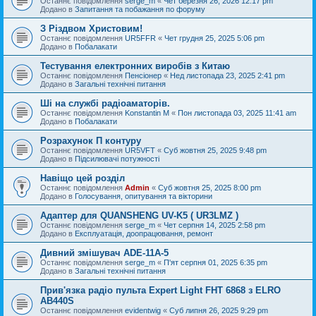
Останнє повідомлення
serge_m
«
Чет березня 26, 2026 12:17 pm
Додано в
Запитання та побажання по форуму
З Різдвом Христовим!
Останнє повідомлення
UR5FFR
«
Чет грудня 25, 2025 5:06 pm
Додано в
Побалакати
Тестування електронних виробів з Китаю
Останнє повідомлення
Пенсіонер
«
Нед листопада 23, 2025 2:41 pm
Додано в
Загальні технічні питання
Ші на службі радіоаматорів.
Останнє повідомлення
Konstantin M
«
Пон листопада 03, 2025 11:41 am
Додано в
Побалакати
Розрахунок П контуру
Останнє повідомлення
UR5VFT
«
Суб жовтня 25, 2025 9:48 pm
Додано в
Підсилювачі потужності
Навіщо цей розділ
Останнє повідомлення
Admin
«
Суб жовтня 25, 2025 8:00 pm
Додано в
Голосування, опитування та вікторини
Адаптер для QUANSHENG UV-K5 ( UR3LMZ )
Останнє повідомлення
serge_m
«
Чет серпня 14, 2025 2:58 pm
Додано в
Експлуатація, доопрацювання, ремонт
Дивний змішувач ADE-11A-5
Останнє повідомлення
serge_m
«
П'ят серпня 01, 2025 6:35 pm
Додано в
Загальні технічні питання
Прив'язка радіо пульта Expert Light FHT 6868 з ELRO
AB440S
Останнє повідомлення
evidentwig
«
Суб липня 26, 2025 9:29 pm