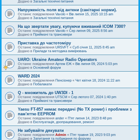
Додано в
Загальні технічні питання
Напруженість поля від антени (санітарні норми).
Останнє повідомлення
Vavolo
«
Вів липня 15, 2025 10:15 am
Додано в
Загальні технічні питання
На що звертати увагу, купуючи вживаний ICOM 7300?
Останнє повідомлення
Vavolo
«
Сер липня 09, 2025 8:56 am
Додано в
Приймачі та трансивери
Приставка до частотоміру
Останнє повідомлення
UR5VFT
«
Суб січня 11, 2025 8:45 am
Додано в
Прилади та методика вимірювань
UARO: Ukraine Аmateur Radio Operators
Останнє повідомлення
Артем ЕЖ
«
Вів липня 09, 2024 5:03 pm
Додано в
Основний форум
WARD 2024
Останнє повідомлення
Пенсіонер
«
Чет квітня 18, 2024 11:22 am
Додано в
Побалакати
Q - множитель до UW3DI - 1
Останнє повідомлення
UT5CM
«
Сер лютого 07, 2024 1:40 pm
Додано в
Приймачі та трансивери
Yaesu FT-857 немає передачі (No TX power) і проблеми з
пам'яттю EEPROM
Останнє повідомлення
ander
«
П'ят липня 14, 2023 8:48 pm
Додано в
Експлуатація, доопрацювання, ремонт
Не забувайте дякувати
Останнє повідомлення
Admin
«
П'ят травня 19, 2023 9:03 pm
Додано в
Запитання та побажання по форуму