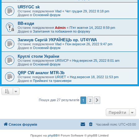
UR5YGC sk
Останнє повідомлення
Vlad
«
Чет грудня 29, 2022 8:18 pm
Додано в
Основний форум
BB-коди
Останнє повідомлення
Admin
«
П'ят жовтня 14, 2022 8:59 pm
Додано в
Запитання та побажання по форуму
Загинув Сергій УКРАЇНЕЦЬ op. UT4YWA
Останнє повідомлення
Vlad
«
Пон вересня 26, 2022 9:47 pm
Додано в
Основний форум
Круглі столи України
Останнє повідомлення
UR5VCP
«
Нед вересня 25, 2022 8:01 am
Додано в
Основний форум
QRP CW аналог MTR-3b
Останнє повідомлення
UR0ET
«
Нед вересня 18, 2022 11:53 pm
Додано в
Приймачі та трансивери
1
2
Далі
Пошук дав 27 результатів
Перейти
Список форумів
Часовий пояс
UTC+03:00
Працює на
phpBB
® Forum Software © phpBB Limited