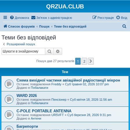
QRZUA.CLUB
Допомога
Зв'язок з адміністрацією
Реєстрація
Вхід
П
Список форумів
Пошук
Теми без відповідей
о
Теми без відповідей
ш
Розширений пошук
у
Пошук
Розширений пошук
к
1
2
Далі
Пошук дав 27 результатів
Тем
Схема вихідної частини авіаційної радіостанції мікрон
Останнє повідомлення
Freddy
«
Суб травня 02, 2026 10:07 pm
Додано в
Побалакати
WARD 2026
Останнє повідомлення
Пенсіонер
«
Суб квітня 18, 2026 11:56 am
Додано в
Побалакати
C-POLE PORTABLE ANTENNA
Останнє повідомлення
UR5VFT
«
Суб березня 28, 2026 9:31 pm
Додано в
Антени
Багрепорти