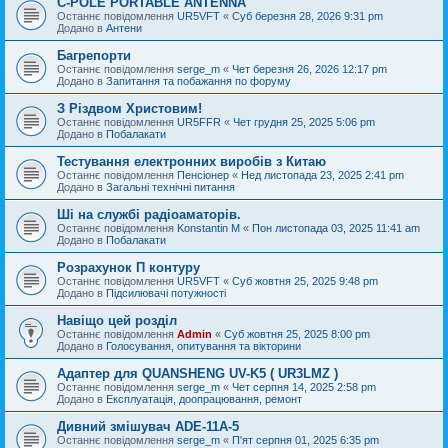
C-POLE PORTABLE ANTENNA
Останнє повідомлення
UR5VFT
«
Суб березня 28, 2026 9:31 pm
Додано в
Антени
Багрепорти
Останнє повідомлення
serge_m
«
Чет березня 26, 2026 12:17 pm
Додано в
Запитання та побажання по форуму
З Різдвом Христовим!
Останнє повідомлення
UR5FFR
«
Чет грудня 25, 2025 5:06 pm
Додано в
Побалакати
Тестування електронних виробів з Китаю
Останнє повідомлення
Пенсіонер
«
Нед листопада 23, 2025 2:41 pm
Додано в
Загальні технічні питання
Ші на службі радіоаматорів.
Останнє повідомлення
Konstantin M
«
Пон листопада 03, 2025 11:41 am
Додано в
Побалакати
Розрахунок П контуру
Останнє повідомлення
UR5VFT
«
Суб жовтня 25, 2025 9:48 pm
Додано в
Підсилювачі потужності
Навіщо цей розділ
Останнє повідомлення
Admin
«
Суб жовтня 25, 2025 8:00 pm
Додано в
Голосування, опитування та вікторини
Адаптер для QUANSHENG UV-K5 ( UR3LMZ )
Останнє повідомлення
serge_m
«
Чет серпня 14, 2025 2:58 pm
Додано в
Експлуатація, доопрацювання, ремонт
Дивний змішувач ADE-11A-5
Останнє повідомлення
serge_m
«
П'ят серпня 01, 2025 6:35 pm