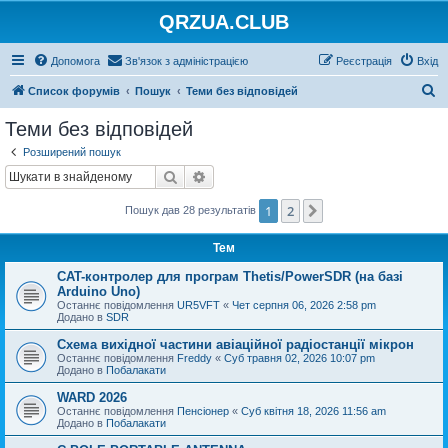
QRZUA.CLUB
Допомога
Зв'язок з адміністрацією
Реєстрація
Вхід
П
Список форумів
Пошук
Теми без відповідей
о
Теми без відповідей
ш
Розширений пошук
у
Пошук
Розширений пошук
к
1
2
Далі
Пошук дав 28 результатів
Тем
CAT-контролер для програм Thetis/PowerSDR (на базі
Arduino Uno)
Останнє повідомлення
UR5VFT
«
Чет серпня 06, 2026 2:58 pm
Додано в
SDR
Схема вихідної частини авіаційної радіостанції мікрон
Останнє повідомлення
Freddy
«
Суб травня 02, 2026 10:07 pm
Додано в
Побалакати
WARD 2026
Останнє повідомлення
Пенсіонер
«
Суб квітня 18, 2026 11:56 am
Додано в
Побалакати