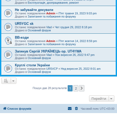
Додано в
Експлуатація, доопрацювання, ремонт
Не забувайте дякувати
Останнє повідомлення
Admin
«
П'ят травня 19, 2023 9:03 pm
Додано в
Запитання та побажання по форуму
UR5YGC sk
Останнє повідомлення
Vlad
«
Чет грудня 29, 2022 8:18 pm
Додано в
Основний форум
BB-коди
Останнє повідомлення
Admin
«
П'ят жовтня 14, 2022 8:59 pm
Додано в
Запитання та побажання по форуму
Загинув Сергій УКРАЇНЕЦЬ op. UT4YWA
Останнє повідомлення
Vlad
«
Пон вересня 26, 2022 9:47 pm
Додано в
Основний форум
Круглі столи України
Останнє повідомлення
UR5VCP
«
Нед вересня 25, 2022 8:01 am
Додано в
Основний форум
1
2
Далі
Пошук дав 28 результатів
Перейти
Список форумів
Часовий пояс
UTC+03:00