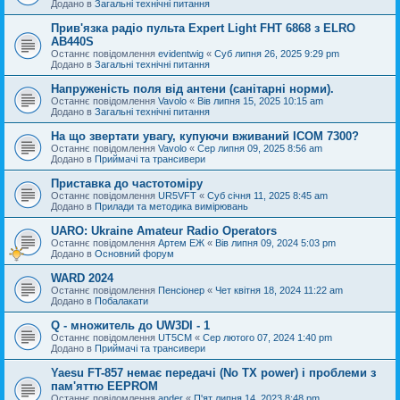
Додано в
Загальні технічні питання
Прив'язка радіо пульта Expert Light FHT 6868 з ELRO
AB440S
Останнє повідомлення
evidentwig
«
Суб липня 26, 2025 9:29 pm
Додано в
Загальні технічні питання
Напруженість поля від антени (санітарні норми).
Останнє повідомлення
Vavolo
«
Вів липня 15, 2025 10:15 am
Додано в
Загальні технічні питання
На що звертати увагу, купуючи вживаний ICOM 7300?
Останнє повідомлення
Vavolo
«
Сер липня 09, 2025 8:56 am
Додано в
Приймачі та трансивери
Приставка до частотоміру
Останнє повідомлення
UR5VFT
«
Суб січня 11, 2025 8:45 am
Додано в
Прилади та методика вимірювань
UARO: Ukraine Аmateur Radio Operators
Останнє повідомлення
Артем ЕЖ
«
Вів липня 09, 2024 5:03 pm
Додано в
Основний форум
WARD 2024
Останнє повідомлення
Пенсіонер
«
Чет квітня 18, 2024 11:22 am
Додано в
Побалакати
Q - множитель до UW3DI - 1
Останнє повідомлення
UT5CM
«
Сер лютого 07, 2024 1:40 pm
Додано в
Приймачі та трансивери
Yaesu FT-857 немає передачі (No TX power) і проблеми з
пам'яттю EEPROM
Останнє повідомлення
ander
«
П'ят липня 14, 2023 8:48 pm