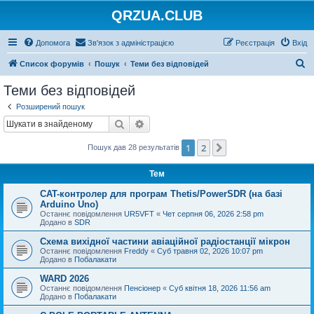
QRZUA.CLUB
Допомога
Зв'язок з адміністрацією
Реєстрація
Вхід
П
Список форумів
Пошук
Теми без відповідей
о
Теми без відповідей
ш
Розширений пошук
у
Пошук
Розширений пошук
к
1
2
Далі
Пошук дав 28 результатів
Тем
CAT-контролер для програм Thetis/PowerSDR (на базі
Arduino Uno)
Останнє повідомлення
UR5VFT
«
Чет серпня 06, 2026 2:58 pm
Додано в
SDR
Схема вихідної частини авіаційної радіостанції мікрон
Останнє повідомлення
Freddy
«
Суб травня 02, 2026 10:07 pm
Додано в
Побалакати
WARD 2026
Останнє повідомлення
Пенсіонер
«
Суб квітня 18, 2026 11:56 am
Додано в
Побалакати