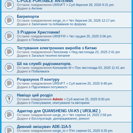
C-POLE PORTABLE ANTENNA
Останнє повідомлення
UR5VFT
«
Суб березня 28, 2026 9:31 pm
Додано в
Антени
Багрепорти
Останнє повідомлення
serge_m
«
Чет березня 26, 2026 12:17 pm
Додано в
Запитання та побажання по форуму
З Різдвом Христовим!
Останнє повідомлення
UR5FFR
«
Чет грудня 25, 2025 5:06 pm
Додано в
Побалакати
Тестування електронних виробів з Китаю
Останнє повідомлення
Пенсіонер
«
Нед листопада 23, 2025 2:41 pm
Додано в
Загальні технічні питання
Ші на службі радіоаматорів.
Останнє повідомлення
Konstantin M
«
Пон листопада 03, 2025 11:41 am
Додано в
Побалакати
Розрахунок П контуру
Останнє повідомлення
UR5VFT
«
Суб жовтня 25, 2025 9:48 pm
Додано в
Підсилювачі потужності
Навіщо цей розділ
Останнє повідомлення
Admin
«
Суб жовтня 25, 2025 8:00 pm
Додано в
Голосування, опитування та вікторини
Адаптер для QUANSHENG UV-K5 ( UR3LMZ )
Останнє повідомлення
serge_m
«
Чет серпня 14, 2025 2:58 pm
Додано в
Експлуатація, доопрацювання, ремонт
Дивний змішувач ADE-11A-5
Останнє повідомлення
serge_m
«
П'ят серпня 01, 2025 6:35 pm