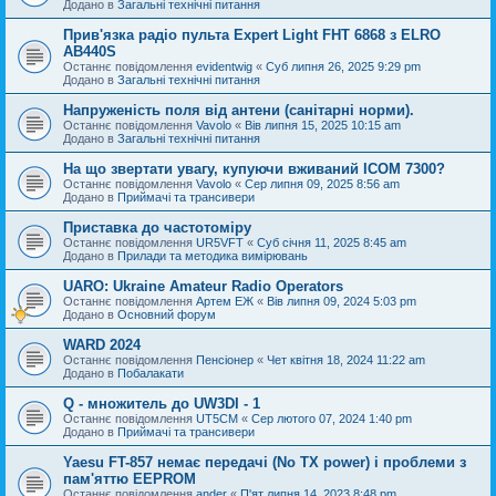
Додано в
Загальні технічні питання
Прив'язка радіо пульта Expert Light FHT 6868 з ELRO
AB440S
Останнє повідомлення
evidentwig
«
Суб липня 26, 2025 9:29 pm
Додано в
Загальні технічні питання
Напруженість поля від антени (санітарні норми).
Останнє повідомлення
Vavolo
«
Вів липня 15, 2025 10:15 am
Додано в
Загальні технічні питання
На що звертати увагу, купуючи вживаний ICOM 7300?
Останнє повідомлення
Vavolo
«
Сер липня 09, 2025 8:56 am
Додано в
Приймачі та трансивери
Приставка до частотоміру
Останнє повідомлення
UR5VFT
«
Суб січня 11, 2025 8:45 am
Додано в
Прилади та методика вимірювань
UARO: Ukraine Аmateur Radio Operators
Останнє повідомлення
Артем ЕЖ
«
Вів липня 09, 2024 5:03 pm
Додано в
Основний форум
WARD 2024
Останнє повідомлення
Пенсіонер
«
Чет квітня 18, 2024 11:22 am
Додано в
Побалакати
Q - множитель до UW3DI - 1
Останнє повідомлення
UT5CM
«
Сер лютого 07, 2024 1:40 pm
Додано в
Приймачі та трансивери
Yaesu FT-857 немає передачі (No TX power) і проблеми з
пам'яттю EEPROM
Останнє повідомлення
ander
«
П'ят липня 14, 2023 8:48 pm