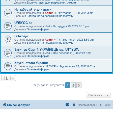
Додано в
Експлуатація, доопрацювання, ремонт
Не забувайте дякувати
Останнє повідомлення
Admin
«
П'ят травня 19, 2023 9:03 pm
Додано в
Запитання та побажання по форуму
UR5YGC sk
Останнє повідомлення
Vlad
«
Чет грудня 29, 2022 8:18 pm
Додано в
Основний форум
BB-коди
Останнє повідомлення
Admin
«
П'ят жовтня 14, 2022 8:59 pm
Додано в
Запитання та побажання по форуму
Загинув Сергій УКРАЇНЕЦЬ op. UT4YWA
Останнє повідомлення
Vlad
«
Пон вересня 26, 2022 9:47 pm
Додано в
Основний форум
Круглі столи України
Останнє повідомлення
UR5VCP
«
Нед вересня 25, 2022 8:01 am
Додано в
Основний форум
1
2
Далі
Пошук дав 28 результатів
Перейти
Список форумів
Часовий пояс
UTC+03:00