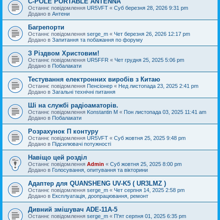
C-POLE PORTABLE ANTENNA
Останнє повідомлення
UR5VFT
«
Суб березня 28, 2026 9:31 pm
Додано в
Антени
Багрепорти
Останнє повідомлення
serge_m
«
Чет березня 26, 2026 12:17 pm
Додано в
Запитання та побажання по форуму
З Різдвом Христовим!
Останнє повідомлення
UR5FFR
«
Чет грудня 25, 2025 5:06 pm
Додано в
Побалакати
Тестування електронних виробів з Китаю
Останнє повідомлення
Пенсіонер
«
Нед листопада 23, 2025 2:41 pm
Додано в
Загальні технічні питання
Ші на службі радіоаматорів.
Останнє повідомлення
Konstantin M
«
Пон листопада 03, 2025 11:41 am
Додано в
Побалакати
Розрахунок П контуру
Останнє повідомлення
UR5VFT
«
Суб жовтня 25, 2025 9:48 pm
Додано в
Підсилювачі потужності
Навіщо цей розділ
Останнє повідомлення
Admin
«
Суб жовтня 25, 2025 8:00 pm
Додано в
Голосування, опитування та вікторини
Адаптер для QUANSHENG UV-K5 ( UR3LMZ )
Останнє повідомлення
serge_m
«
Чет серпня 14, 2025 2:58 pm
Додано в
Експлуатація, доопрацювання, ремонт
Дивний змішувач ADE-11A-5
Останнє повідомлення
serge_m
«
П'ят серпня 01, 2025 6:35 pm