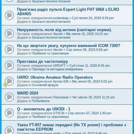
Додано в
Загальні технічні питання
Прив'язка радіо пульта Expert Light FHT 6868 з ELRO
AB440S
Останнє повідомлення
evidentwig
«
Суб липня 26, 2025 9:29 pm
Додано в
Загальні технічні питання
Напруженість поля від антени (санітарні норми).
Останнє повідомлення
Vavolo
«
Вів липня 15, 2025 10:15 am
Додано в
Загальні технічні питання
На що звертати увагу, купуючи вживаний ICOM 7300?
Останнє повідомлення
Vavolo
«
Сер липня 09, 2025 8:56 am
Додано в
Приймачі та трансивери
Приставка до частотоміру
Останнє повідомлення
UR5VFT
«
Суб січня 11, 2025 8:45 am
Додано в
Прилади та методика вимірювань
UARO: Ukraine Аmateur Radio Operators
Останнє повідомлення
Артем ЕЖ
«
Вів липня 09, 2024 5:03 pm
Додано в
Основний форум
WARD 2024
Останнє повідомлення
Пенсіонер
«
Чет квітня 18, 2024 11:22 am
Додано в
Побалакати
Q - множитель до UW3DI - 1
Останнє повідомлення
UT5CM
«
Сер лютого 07, 2024 1:40 pm
Додано в
Приймачі та трансивери
Yaesu FT-857 немає передачі (No TX power) і проблеми з
пам'яттю EEPROM
Останнє повідомлення
ander
«
П'ят липня 14, 2023 8:48 pm