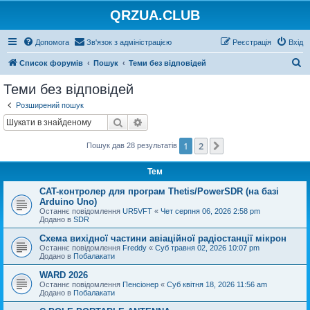
QRZUA.CLUB
Допомога
Зв'язок з адміністрацією
Реєстрація
Вхід
П
Список форумів
Пошук
Теми без відповідей
о
Теми без відповідей
ш
Розширений пошук
у
Пошук
Розширений пошук
к
1
2
Далі
Пошук дав 28 результатів
Тем
CAT-контролер для програм Thetis/PowerSDR (на базі
Arduino Uno)
Останнє повідомлення
UR5VFT
«
Чет серпня 06, 2026 2:58 pm
Додано в
SDR
Схема вихідної частини авіаційної радіостанції мікрон
Останнє повідомлення
Freddy
«
Суб травня 02, 2026 10:07 pm
Додано в
Побалакати
WARD 2026
Останнє повідомлення
Пенсіонер
«
Суб квітня 18, 2026 11:56 am
Додано в
Побалакати