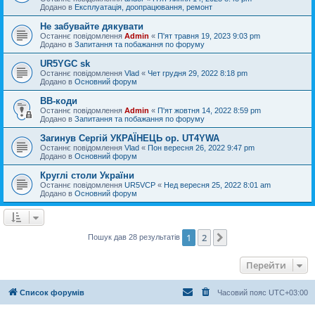
Додано в
Експлуатація, доопрацювання, ремонт
Не забувайте дякувати
Останнє повідомлення
Admin
«
П'ят травня 19, 2023 9:03 pm
Додано в
Запитання та побажання по форуму
UR5YGC sk
Останнє повідомлення
Vlad
«
Чет грудня 29, 2022 8:18 pm
Додано в
Основний форум
BB-коди
Останнє повідомлення
Admin
«
П'ят жовтня 14, 2022 8:59 pm
Додано в
Запитання та побажання по форуму
Загинув Сергій УКРАЇНЕЦЬ op. UT4YWA
Останнє повідомлення
Vlad
«
Пон вересня 26, 2022 9:47 pm
Додано в
Основний форум
Круглі столи України
Останнє повідомлення
UR5VCP
«
Нед вересня 25, 2022 8:01 am
Додано в
Основний форум
1
2
Далі
Пошук дав 28 результатів
Перейти
Список форумів
Часовий пояс
UTC+03:00