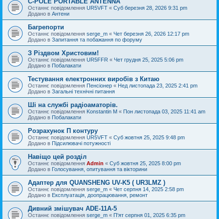
C-POLE PORTABLE ANTENNA
Останнє повідомлення
UR5VFT
«
Суб березня 28, 2026 9:31 pm
Додано в
Антени
Багрепорти
Останнє повідомлення
serge_m
«
Чет березня 26, 2026 12:17 pm
Додано в
Запитання та побажання по форуму
З Різдвом Христовим!
Останнє повідомлення
UR5FFR
«
Чет грудня 25, 2025 5:06 pm
Додано в
Побалакати
Тестування електронних виробів з Китаю
Останнє повідомлення
Пенсіонер
«
Нед листопада 23, 2025 2:41 pm
Додано в
Загальні технічні питання
Ші на службі радіоаматорів.
Останнє повідомлення
Konstantin M
«
Пон листопада 03, 2025 11:41 am
Додано в
Побалакати
Розрахунок П контуру
Останнє повідомлення
UR5VFT
«
Суб жовтня 25, 2025 9:48 pm
Додано в
Підсилювачі потужності
Навіщо цей розділ
Останнє повідомлення
Admin
«
Суб жовтня 25, 2025 8:00 pm
Додано в
Голосування, опитування та вікторини
Адаптер для QUANSHENG UV-K5 ( UR3LMZ )
Останнє повідомлення
serge_m
«
Чет серпня 14, 2025 2:58 pm
Додано в
Експлуатація, доопрацювання, ремонт
Дивний змішувач ADE-11A-5
Останнє повідомлення
serge_m
«
П'ят серпня 01, 2025 6:35 pm