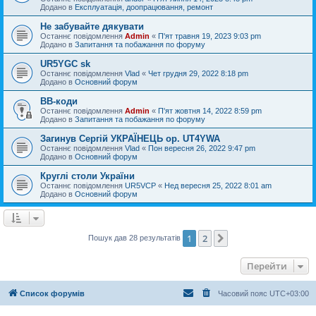
Додано в
Експлуатація, доопрацювання, ремонт
Не забувайте дякувати
Останнє повідомлення
Admin
«
П'ят травня 19, 2023 9:03 pm
Додано в
Запитання та побажання по форуму
UR5YGC sk
Останнє повідомлення
Vlad
«
Чет грудня 29, 2022 8:18 pm
Додано в
Основний форум
BB-коди
Останнє повідомлення
Admin
«
П'ят жовтня 14, 2022 8:59 pm
Додано в
Запитання та побажання по форуму
Загинув Сергій УКРАЇНЕЦЬ op. UT4YWA
Останнє повідомлення
Vlad
«
Пон вересня 26, 2022 9:47 pm
Додано в
Основний форум
Круглі столи України
Останнє повідомлення
UR5VCP
«
Нед вересня 25, 2022 8:01 am
Додано в
Основний форум
1
2
Далі
Пошук дав 28 результатів
Перейти
Список форумів
Часовий пояс
UTC+03:00