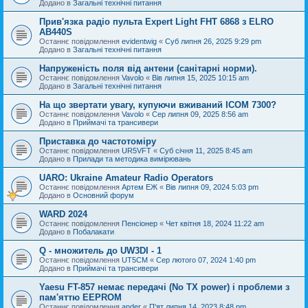
Додано в
Загальні технічні питання
Прив'язка радіо пульта Expert Light FHT 6868 з ELRO
AB440S
Останнє повідомлення
evidentwig
«
Суб липня 26, 2025 9:29 pm
Додано в
Загальні технічні питання
Напруженість поля від антени (санітарні норми).
Останнє повідомлення
Vavolo
«
Вів липня 15, 2025 10:15 am
Додано в
Загальні технічні питання
На що звертати увагу, купуючи вживаний ICOM 7300?
Останнє повідомлення
Vavolo
«
Сер липня 09, 2025 8:56 am
Додано в
Приймачі та трансивери
Приставка до частотоміру
Останнє повідомлення
UR5VFT
«
Суб січня 11, 2025 8:45 am
Додано в
Прилади та методика вимірювань
UARO: Ukraine Аmateur Radio Operators
Останнє повідомлення
Артем ЕЖ
«
Вів липня 09, 2024 5:03 pm
Додано в
Основний форум
WARD 2024
Останнє повідомлення
Пенсіонер
«
Чет квітня 18, 2024 11:22 am
Додано в
Побалакати
Q - множитель до UW3DI - 1
Останнє повідомлення
UT5CM
«
Сер лютого 07, 2024 1:40 pm
Додано в
Приймачі та трансивери
Yaesu FT-857 немає передачі (No TX power) і проблеми з
пам'яттю EEPROM
Останнє повідомлення
ander
«
П'ят липня 14, 2023 8:48 pm