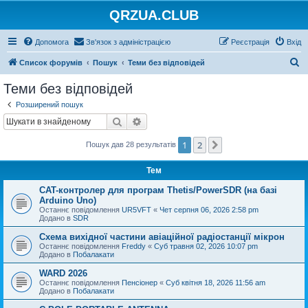
QRZUA.CLUB
Допомога
Зв'язок з адміністрацією
Реєстрація
Вхід
П
Список форумів
Пошук
Теми без відповідей
о
Теми без відповідей
ш
Розширений пошук
у
Пошук
Розширений пошук
к
1
2
Далі
Пошук дав 28 результатів
Тем
CAT-контролер для програм Thetis/PowerSDR (на базі
Arduino Uno)
Останнє повідомлення
UR5VFT
«
Чет серпня 06, 2026 2:58 pm
Додано в
SDR
Схема вихідної частини авіаційної радіостанції мікрон
Останнє повідомлення
Freddy
«
Суб травня 02, 2026 10:07 pm
Додано в
Побалакати
WARD 2026
Останнє повідомлення
Пенсіонер
«
Суб квітня 18, 2026 11:56 am
Додано в
Побалакати