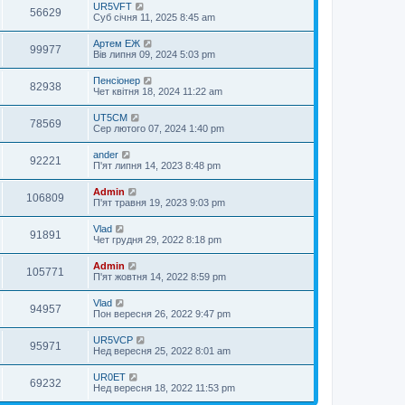
UR5VFT
56629
Суб січня 11, 2025 8:45 am
Артем ЕЖ
99977
Вів липня 09, 2024 5:03 pm
Пенсіонер
82938
Чет квітня 18, 2024 11:22 am
UT5CM
78569
Сер лютого 07, 2024 1:40 pm
ander
92221
П'ят липня 14, 2023 8:48 pm
Admin
106809
П'ят травня 19, 2023 9:03 pm
Vlad
91891
Чет грудня 29, 2022 8:18 pm
Admin
105771
П'ят жовтня 14, 2022 8:59 pm
Vlad
94957
Пон вересня 26, 2022 9:47 pm
UR5VCP
95971
Нед вересня 25, 2022 8:01 am
UR0ET
69232
Нед вересня 18, 2022 11:53 pm