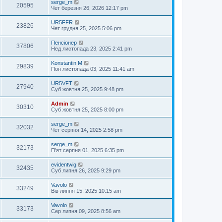
serge_m
20595
Чет березня 26, 2026 12:17 pm
UR5FFR
23826
Чет грудня 25, 2025 5:06 pm
Пенсіонер
37806
Нед листопада 23, 2025 2:41 pm
Konstantin M
29839
Пон листопада 03, 2025 11:41 am
UR5VFT
27940
Суб жовтня 25, 2025 9:48 pm
Admin
30310
Суб жовтня 25, 2025 8:00 pm
serge_m
32032
Чет серпня 14, 2025 2:58 pm
serge_m
32173
П'ят серпня 01, 2025 6:35 pm
evidentwig
32435
Суб липня 26, 2025 9:29 pm
Vavolo
33249
Вів липня 15, 2025 10:15 am
Vavolo
33173
Сер липня 09, 2025 8:56 am