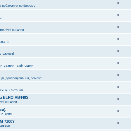
0
а побажання по форуму
0
и
0
технічні питання
0
акати
0
отужності
0
питування та вікторини
0
ція, доопрацювання, ремонт
0
технічні питання
8 з ELRO AB440S
0
ічні питання
ми).
0
 питання
OM 7300?
0
нсивери