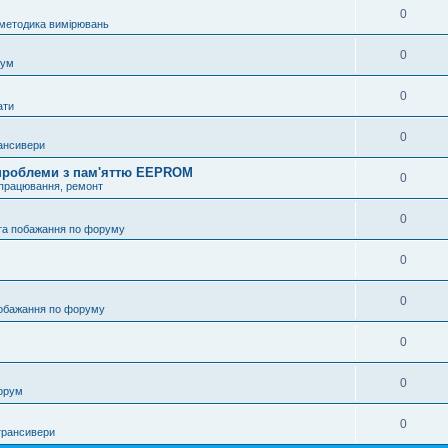
0
 методика вимірювань
0
рум
0
ати
0
ансивери
і проблеми з пам'яттю EEPROM
0
опрацювання, ремонт
0
та побажання по форуму
0
0
побажання по форуму
0
0
орум
0
трансивери