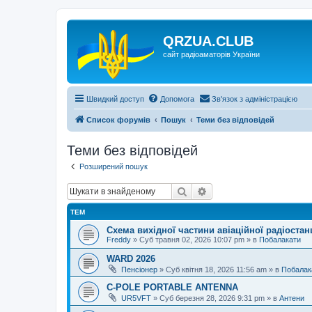
QRZUA.CLUB
сайт радіоаматорів України
Швидкий доступ
Допомога
Зв'язок з адміністрацією
Список форумів
Пошук
Теми без відповідей
Теми без відповідей
Розширений пошук
Пошук
Розширений пошук
ТЕМ
Схема вихідної частини авіаційної радіостан
Freddy
»
Суб травня 02, 2026 10:07 pm
» в
Побалакати
WARD 2026
Пенсіонер
»
Суб квітня 18, 2026 11:56 am
» в
Побалак
C-POLE PORTABLE ANTENNA
UR5VFT
»
Суб березня 28, 2026 9:31 pm
» в
Антени