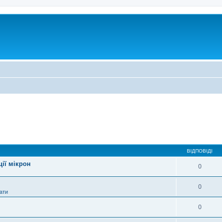
ВІДПОВІДІ
ції мікрон
0
0
ати
0