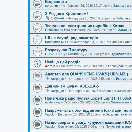
Багрепорти
serge_m
»
Чет березня 26, 2026 12:17 pm
» в
Запитання т
З Різдвом Христовим!
UR5FFR
»
Чет грудня 25, 2025 5:06 pm
» в
Побалакат
Тестування електронних виробів з Китаю
Пенсіонер
»
Нед листопада 23, 2025 2:41 pm
» в
Загальні 
Ші на службі радіоаматорів.
Konstantin M
»
Пон листопада 03, 2025 11:41 am
» в
Побал
Розрахунок П контуру
UR5VFT
»
Суб жовтня 25, 2025 9:48 pm
» в
Підсилювачі п
Навіщо цей розділ
Admin
»
Суб жовтня 25, 2025 8:00 pm
» в
Голосування, о
Адаптер для QUANSHENG UV-K5 ( UR3LMZ )
serge_m
»
Чет серпня 14, 2025 2:58 pm
» в
Експлуата
Дивний змішувач ADE-11A-5
serge_m
»
П'ят серпня 01, 2025 6:35 pm
» в
Загальні 
Прив'язка радіо пульта Expert Light FHT 686
evidentwig
»
Суб липня 26, 2025 9:29 pm
» в
Загальні техн
Напруженість поля від антени (санітарні нор
Vavolo
»
Вів липня 15, 2025 10:15 am
» в
Загальні технічні
На що звертати увагу, купуючи вживаний IC
Vavolo
»
Сер липня 09, 2025 8:56 am
» в
Приймачі та тра