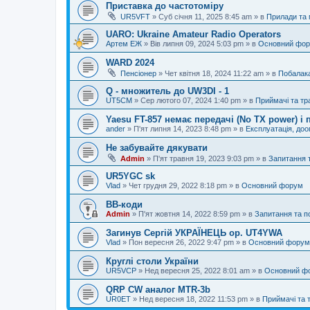
Приставка до частотоміру
UR5VFT
»
Суб січня 11, 2025 8:45 am
» в
Прилади та
UARO: Ukraine Аmateur Radio Operators
Артем ЕЖ
»
Вів липня 09, 2024 5:03 pm
» в
Основний фо
WARD 2024
Пенсіонер
»
Чет квітня 18, 2024 11:22 am
» в
Побалак
Q - множитель до UW3DI - 1
UT5CM
»
Сер лютого 07, 2024 1:40 pm
» в
Приймачі та тр
Yaesu FT-857 немає передачі (No TX power) 
ander
»
П'ят липня 14, 2023 8:48 pm
» в
Експлуатація, до
Не забувайте дякувати
Admin
»
П'ят травня 19, 2023 9:03 pm
» в
Запитання 
UR5YGC sk
Vlad
»
Чет грудня 29, 2022 8:18 pm
» в
Основний форум
BB-коди
Admin
»
П'ят жовтня 14, 2022 8:59 pm
» в
Запитання та 
Загинув Сергій УКРАЇНЕЦЬ op. UT4YWA
Vlad
»
Пон вересня 26, 2022 9:47 pm
» в
Основний форум
Круглі столи України
UR5VCP
»
Нед вересня 25, 2022 8:01 am
» в
Основний ф
QRP CW аналог MTR-3b
UR0ET
»
Нед вересня 18, 2022 11:53 pm
» в
Приймачі та 