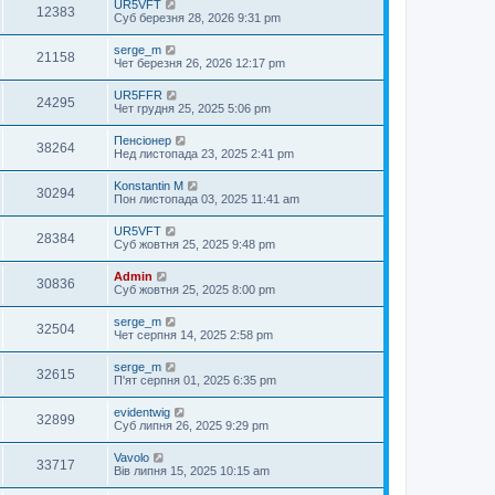
UR5VFT
12383
Суб березня 28, 2026 9:31 pm
serge_m
21158
Чет березня 26, 2026 12:17 pm
UR5FFR
24295
Чет грудня 25, 2025 5:06 pm
Пенсіонер
38264
Нед листопада 23, 2025 2:41 pm
Konstantin M
30294
Пон листопада 03, 2025 11:41 am
UR5VFT
28384
Суб жовтня 25, 2025 9:48 pm
Admin
30836
Суб жовтня 25, 2025 8:00 pm
serge_m
32504
Чет серпня 14, 2025 2:58 pm
serge_m
32615
П'ят серпня 01, 2025 6:35 pm
evidentwig
32899
Суб липня 26, 2025 9:29 pm
Vavolo
33717
Вів липня 15, 2025 10:15 am