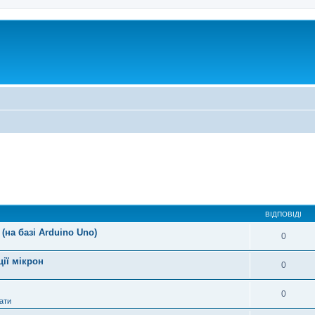
ВІДПОВІДІ
(на базі Arduino Uno)
0
ції мікрон
0
0
ати