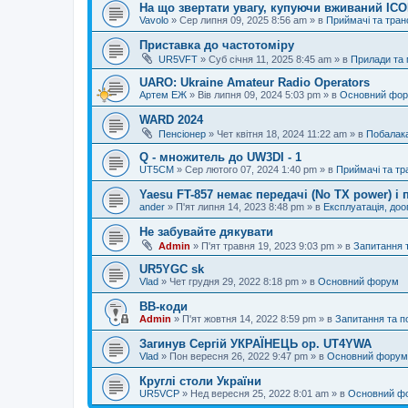
На що звертати увагу, купуючи вживаний IC
Vavolo
»
Сер липня 09, 2025 8:56 am
» в
Приймачі та тра
Приставка до частотоміру
UR5VFT
»
Суб січня 11, 2025 8:45 am
» в
Прилади та
UARO: Ukraine Аmateur Radio Operators
Артем ЕЖ
»
Вів липня 09, 2024 5:03 pm
» в
Основний фо
WARD 2024
Пенсіонер
»
Чет квітня 18, 2024 11:22 am
» в
Побалак
Q - множитель до UW3DI - 1
UT5CM
»
Сер лютого 07, 2024 1:40 pm
» в
Приймачі та тр
Yaesu FT-857 немає передачі (No TX power) 
ander
»
П'ят липня 14, 2023 8:48 pm
» в
Експлуатація, до
Не забувайте дякувати
Admin
»
П'ят травня 19, 2023 9:03 pm
» в
Запитання 
UR5YGC sk
Vlad
»
Чет грудня 29, 2022 8:18 pm
» в
Основний форум
BB-коди
Admin
»
П'ят жовтня 14, 2022 8:59 pm
» в
Запитання та 
Загинув Сергій УКРАЇНЕЦЬ op. UT4YWA
Vlad
»
Пон вересня 26, 2022 9:47 pm
» в
Основний форум
Круглі столи України
UR5VCP
»
Нед вересня 25, 2022 8:01 am
» в
Основний ф