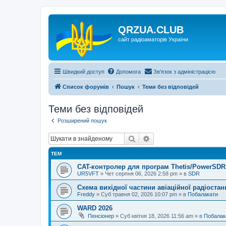
QRZUA.CLUB
сайт радіоаматорів України
Швидкий доступ
Допомога
Зв'язок з адміністрацією
Список форумів
Пошук
Теми без відповідей
Теми без відповідей
Розширений пошук
Пошук
Розширений пошук
ТЕМ
CAT-контролер для програм Thetis/PowerSDR 
UR5VFT
»
Чет серпня 06, 2026 2:58 pm
» в
SDR
Схема вихідної частини авіаційної радіостан
Freddy
»
Суб травня 02, 2026 10:07 pm
» в
Побалакати
WARD 2026
Пенсіонер
»
Суб квітня 18, 2026 11:56 am
» в
Побалак