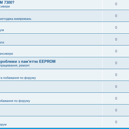
OM 7300?
0
нсивери
0
 методика вимірювань
0
рум
0
ати
0
ансивери
і проблеми з пам'яттю EEPROM
0
опрацювання, ремонт
0
та побажання по форуму
0
0
побажання по форуму
0
0
орум