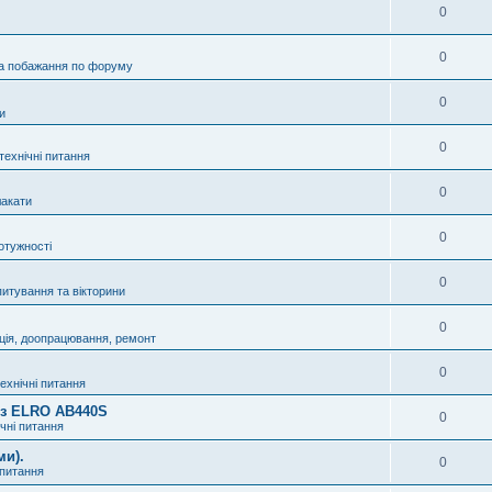
0
0
а побажання по форуму
0
и
0
технічні питання
0
акати
0
отужності
0
питування та вікторини
0
ція, доопрацювання, ремонт
0
технічні питання
8 з ELRO AB440S
0
ічні питання
ми).
0
 питання