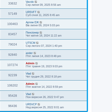
Vavolo
33632
Сер липня 09, 2025 8:56 am
UR5VFT
57149
Суб січня 11, 2025 8:45 am
Артем ЕЖ
100463
Вів липня 09, 2024 5:03 pm
Пенсіонер
83457
Чет квітня 18, 2024 11:22 am
UT5CM
79024
Сер лютого 07, 2024 1:40 pm
ander
92840
П'ят липня 14, 2023 8:48 pm
Admin
107274
П'ят травня 19, 2023 9:03 pm
Vlad
92239
Чет грудня 29, 2022 8:18 pm
Admin
106202
П'ят жовтня 14, 2022 8:59 pm
Vlad
95428
Пон вересня 26, 2022 9:47 pm
UR5VCP
96436
Нед вересня 25, 2022 8:01 am