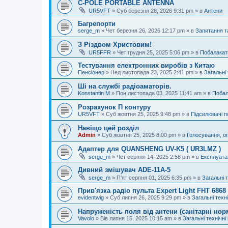
C-POLE PORTABLE ANTENNA
UR5VFT
»
Суб березня 28, 2026 9:31 pm
» в
Антени
Багрепорти
serge_m
»
Чет березня 26, 2026 12:17 pm
» в
Запитання т
З Різдвом Христовим!
UR5FFR
»
Чет грудня 25, 2025 5:06 pm
» в
Побалакат
Тестування електронних виробів з Китаю
Пенсіонер
»
Нед листопада 23, 2025 2:41 pm
» в
Загальні 
Ші на службі радіоаматорів.
Konstantin M
»
Пон листопада 03, 2025 11:41 am
» в
Побал
Розрахунок П контуру
UR5VFT
»
Суб жовтня 25, 2025 9:48 pm
» в
Підсилювачі п
Навіщо цей розділ
Admin
»
Суб жовтня 25, 2025 8:00 pm
» в
Голосування, о
Адаптер для QUANSHENG UV-K5 ( UR3LMZ )
serge_m
»
Чет серпня 14, 2025 2:58 pm
» в
Експлуата
Дивний змішувач ADE-11A-5
serge_m
»
П'ят серпня 01, 2025 6:35 pm
» в
Загальні 
Прив'язка радіо пульта Expert Light FHT 686
evidentwig
»
Суб липня 26, 2025 9:29 pm
» в
Загальні техн
Напруженість поля від антени (санітарні нор
Vavolo
»
Вів липня 15, 2025 10:15 am
» в
Загальні технічні