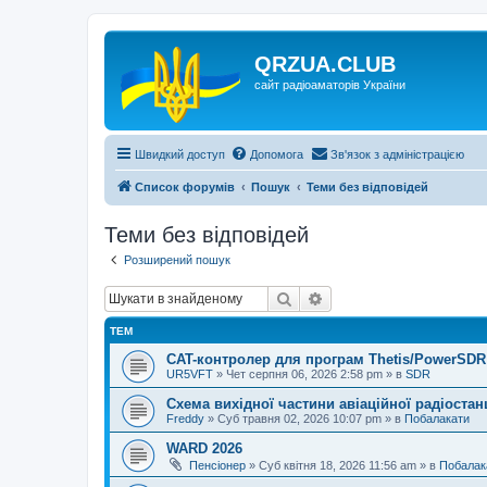
QRZUA.CLUB
сайт радіоаматорів України
Швидкий доступ
Допомога
Зв'язок з адміністрацією
Список форумів
Пошук
Теми без відповідей
Теми без відповідей
Розширений пошук
Пошук
Розширений пошук
ТЕМ
CAT-контролер для програм Thetis/PowerSDR 
UR5VFT
»
Чет серпня 06, 2026 2:58 pm
» в
SDR
Схема вихідної частини авіаційної радіостан
Freddy
»
Суб травня 02, 2026 10:07 pm
» в
Побалакати
WARD 2026
Пенсіонер
»
Суб квітня 18, 2026 11:56 am
» в
Побалак