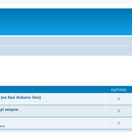
ВІДПОВІДІ
(на базі Arduino Uno)
0
ції мікрон
0
0
ати