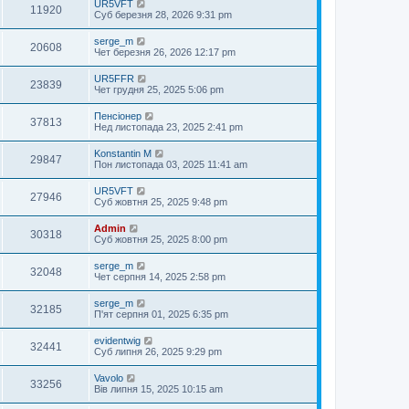
UR5VFT
11920
Суб березня 28, 2026 9:31 pm
serge_m
20608
Чет березня 26, 2026 12:17 pm
UR5FFR
23839
Чет грудня 25, 2025 5:06 pm
Пенсіонер
37813
Нед листопада 23, 2025 2:41 pm
Konstantin M
29847
Пон листопада 03, 2025 11:41 am
UR5VFT
27946
Суб жовтня 25, 2025 9:48 pm
Admin
30318
Суб жовтня 25, 2025 8:00 pm
serge_m
32048
Чет серпня 14, 2025 2:58 pm
serge_m
32185
П'ят серпня 01, 2025 6:35 pm
evidentwig
32441
Суб липня 26, 2025 9:29 pm
Vavolo
33256
Вів липня 15, 2025 10:15 am