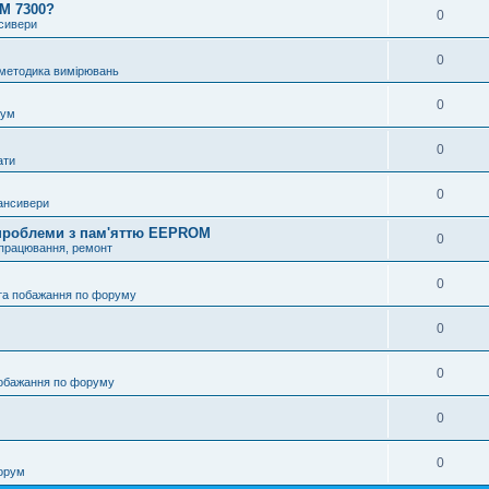
OM 7300?
0
нсивери
0
 методика вимірювань
0
рум
0
ати
0
ансивери
і проблеми з пам'яттю EEPROM
0
опрацювання, ремонт
0
та побажання по форуму
0
0
побажання по форуму
0
0
орум