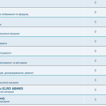
0
0
а побажання по форуму
0
и
0
технічні питання
0
акати
0
отужності
0
питування та вікторини
0
ція, доопрацювання, ремонт
0
технічні питання
8 з ELRO AB440S
0
ічні питання
ми).
0
 питання