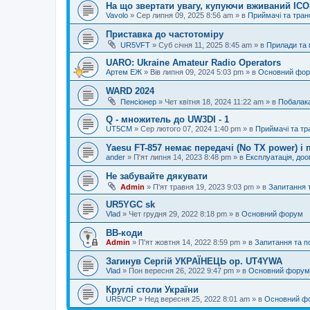
На що звертати увагу, купуючи вживаний IC
Vavolo
»
Сер липня 09, 2025 8:56 am
» в
Приймачі та тра
Приставка до частотоміру
UR5VFT
»
Суб січня 11, 2025 8:45 am
» в
Прилади та
UARO: Ukraine Аmateur Radio Operators
Артем ЕЖ
»
Вів липня 09, 2024 5:03 pm
» в
Основний фо
WARD 2024
Пенсіонер
»
Чет квітня 18, 2024 11:22 am
» в
Побалак
Q - множитель до UW3DI - 1
UT5CM
»
Сер лютого 07, 2024 1:40 pm
» в
Приймачі та тр
Yaesu FT-857 немає передачі (No TX power) 
ander
»
П'ят липня 14, 2023 8:48 pm
» в
Експлуатація, до
Не забувайте дякувати
Admin
»
П'ят травня 19, 2023 9:03 pm
» в
Запитання 
UR5YGC sk
Vlad
»
Чет грудня 29, 2022 8:18 pm
» в
Основний форум
BB-коди
Admin
»
П'ят жовтня 14, 2022 8:59 pm
» в
Запитання та 
Загинув Сергій УКРАЇНЕЦЬ op. UT4YWA
Vlad
»
Пон вересня 26, 2022 9:47 pm
» в
Основний форум
Круглі столи України
UR5VCP
»
Нед вересня 25, 2022 8:01 am
» в
Основний ф