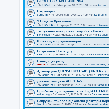
C-POLE PORTABLE ANTENNA
UR5VFT
»
Суб березня 28, 2026 9:31 pm
» в
Антени
Багрепорти
serge_m
»
Чет березня 26, 2026 12:17 pm
» в
Запитання т
З Різдвом Христовим!
UR5FFR
»
Чет грудня 25, 2025 5:06 pm
» в
Побалакат
Тестування електронних виробів з Китаю
Пенсіонер
»
Нед листопада 23, 2025 2:41 pm
» в
Загальні 
Ші на службі радіоаматорів.
Konstantin M
»
Пон листопада 03, 2025 11:41 am
» в
Побал
Розрахунок П контуру
UR5VFT
»
Суб жовтня 25, 2025 9:48 pm
» в
Підсилювачі п
Навіщо цей розділ
Admin
»
Суб жовтня 25, 2025 8:00 pm
» в
Голосування, о
Адаптер для QUANSHENG UV-K5 ( UR3LMZ )
serge_m
»
Чет серпня 14, 2025 2:58 pm
» в
Експлуата
Дивний змішувач ADE-11A-5
serge_m
»
П'ят серпня 01, 2025 6:35 pm
» в
Загальні 
Прив'язка радіо пульта Expert Light FHT 686
evidentwig
»
Суб липня 26, 2025 9:29 pm
» в
Загальні техн
Напруженість поля від антени (санітарні нор
Vavolo
»
Вів липня 15, 2025 10:15 am
» в
Загальні технічні