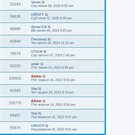
Vavolo
33183
Сер липня 09, 2025 8:56 am
UR5VFT
56638
Суб січня 11, 2025 8:45 am
Артем ЕЖ
99990
Вів липня 09, 2024 5:03 pm
Пенсіонер
82949
Чет квітня 18, 2024 11:22 am
UT5CM
78574
Сер лютого 07, 2024 1:40 pm
ander
92225
П'ят липня 14, 2023 8:48 pm
Admin
106810
П'ят травня 19, 2023 9:03 pm
Vlad
91893
Чет грудня 29, 2022 8:18 pm
Admin
105775
П'ят жовтня 14, 2022 8:59 pm
Vlad
94957
Пон вересня 26, 2022 9:47 pm
UR5VCP
95974
Нед вересня 25, 2022 8:01 am