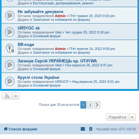
Додано в
Експлуатація, доопрацювання, ремонт
Не забувайте дякувати
Останнє повідомлення
Admin
«
П'ят травня 19, 2023 9:03 pm
Додано в
Запитання та побажання по форуму
UR5YGC sk
Останнє повідомлення
Vlad
«
Чет грудня 29, 2022 8:18 pm
Додано в
Основний форум
BB-коди
Останнє повідомлення
Admin
«
П'ят жовтня 14, 2022 8:59 pm
Додано в
Запитання та побажання по форуму
Загинув Сергій УКРАЇНЕЦЬ op. UT4YWA
Останнє повідомлення
Vlad
«
Пон вересня 26, 2022 9:47 pm
Додано в
Основний форум
Круглі столи України
Останнє повідомлення
UR5VCP
«
Нед вересня 25, 2022 8:01 am
Додано в
Основний форум
1
2
Далі
Пошук дав 28 результатів
Перейти
Список форумів
Часовий пояс
UTC+03:00