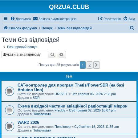
QRZUA.CLUB
Допомога
Зв'язок з адміністрацією
Реєстрація
Вхід
П
Список форумів
Пошук
Теми без відповідей
о
Теми без відповідей
ш
Розширений пошук
у
Пошук
Розширений пошук
к
1
2
Далі
Пошук дав 28 результатів
Тем
CAT-контролер для програм Thetis/PowerSDR (на базі
Arduino Uno)
Останнє повідомлення
UR5VFT
«
Чет серпня 06, 2026 2:58 pm
Додано в
SDR
Схема вихідної частини авіаційної радіостанції мікрон
Останнє повідомлення
Freddy
«
Суб травня 02, 2026 10:07 pm
Додано в
Побалакати
WARD 2026
Останнє повідомлення
Пенсіонер
«
Суб квітня 18, 2026 11:56 am
Додано в
Побалакати