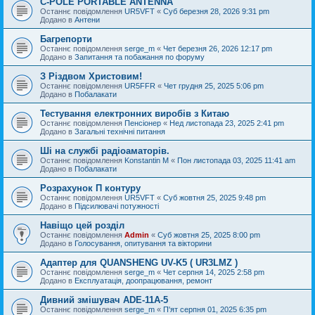
C-POLE PORTABLE ANTENNA
Останнє повідомлення
UR5VFT
«
Суб березня 28, 2026 9:31 pm
Додано в
Антени
Багрепорти
Останнє повідомлення
serge_m
«
Чет березня 26, 2026 12:17 pm
Додано в
Запитання та побажання по форуму
З Різдвом Христовим!
Останнє повідомлення
UR5FFR
«
Чет грудня 25, 2025 5:06 pm
Додано в
Побалакати
Тестування електронних виробів з Китаю
Останнє повідомлення
Пенсіонер
«
Нед листопада 23, 2025 2:41 pm
Додано в
Загальні технічні питання
Ші на службі радіоаматорів.
Останнє повідомлення
Konstantin M
«
Пон листопада 03, 2025 11:41 am
Додано в
Побалакати
Розрахунок П контуру
Останнє повідомлення
UR5VFT
«
Суб жовтня 25, 2025 9:48 pm
Додано в
Підсилювачі потужності
Навіщо цей розділ
Останнє повідомлення
Admin
«
Суб жовтня 25, 2025 8:00 pm
Додано в
Голосування, опитування та вікторини
Адаптер для QUANSHENG UV-K5 ( UR3LMZ )
Останнє повідомлення
serge_m
«
Чет серпня 14, 2025 2:58 pm
Додано в
Експлуатація, доопрацювання, ремонт
Дивний змішувач ADE-11A-5
Останнє повідомлення
serge_m
«
П'ят серпня 01, 2025 6:35 pm