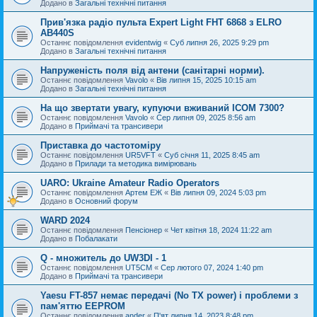
Додано в
Загальні технічні питання
Прив'язка радіо пульта Expert Light FHT 6868 з ELRO
AB440S
Останнє повідомлення
evidentwig
«
Суб липня 26, 2025 9:29 pm
Додано в
Загальні технічні питання
Напруженість поля від антени (санітарні норми).
Останнє повідомлення
Vavolo
«
Вів липня 15, 2025 10:15 am
Додано в
Загальні технічні питання
На що звертати увагу, купуючи вживаний ICOM 7300?
Останнє повідомлення
Vavolo
«
Сер липня 09, 2025 8:56 am
Додано в
Приймачі та трансивери
Приставка до частотоміру
Останнє повідомлення
UR5VFT
«
Суб січня 11, 2025 8:45 am
Додано в
Прилади та методика вимірювань
UARO: Ukraine Аmateur Radio Operators
Останнє повідомлення
Артем ЕЖ
«
Вів липня 09, 2024 5:03 pm
Додано в
Основний форум
WARD 2024
Останнє повідомлення
Пенсіонер
«
Чет квітня 18, 2024 11:22 am
Додано в
Побалакати
Q - множитель до UW3DI - 1
Останнє повідомлення
UT5CM
«
Сер лютого 07, 2024 1:40 pm
Додано в
Приймачі та трансивери
Yaesu FT-857 немає передачі (No TX power) і проблеми з
пам'яттю EEPROM
Останнє повідомлення
ander
«
П'ят липня 14, 2023 8:48 pm