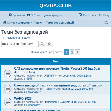
QRZUA.CLUB
Допомога
Зв'язок з адміністрацією
Реєстрація
Вхід
П
Список форумів
Пошук
Теми без відповідей
о
Теми без відповідей
ш
Розширений пошук
у
Пошук
Розширений пошук
к
1
2
Далі
Пошук дав 28 результатів
Тем
CAT-контролер для програм Thetis/PowerSDR (на базі
Arduino Uno)
Останнє повідомлення
UR5VFT
«
Чет серпня 06, 2026 2:58 pm
Додано в
SDR
Схема вихідної частини авіаційної радіостанції мікрон
Останнє повідомлення
Freddy
«
Суб травня 02, 2026 10:07 pm
Додано в
Побалакати
WARD 2026
Останнє повідомлення
Пенсіонер
«
Суб квітня 18, 2026 11:56 am
Додано в
Побалакати