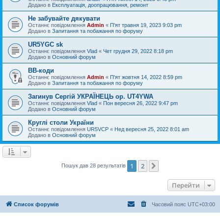
Додано в
Експлуатація, доопрацювання, ремонт
Не забувайте дякувати
Останнє повідомлення
Admin
«
П'ят травня 19, 2023 9:03 pm
Додано в
Запитання та побажання по форуму
UR5YGC sk
Останнє повідомлення
Vlad
«
Чет грудня 29, 2022 8:18 pm
Додано в
Основний форум
BB-коди
Останнє повідомлення
Admin
«
П'ят жовтня 14, 2022 8:59 pm
Додано в
Запитання та побажання по форуму
Загинув Сергій УКРАЇНЕЦЬ op. UT4YWA
Останнє повідомлення
Vlad
«
Пон вересня 26, 2022 9:47 pm
Додано в
Основний форум
Круглі столи України
Останнє повідомлення
UR5VCP
«
Нед вересня 25, 2022 8:01 am
Додано в
Основний форум
1
2
Далі
Пошук дав 28 результатів
Перейти
Список форумів
Часовий пояс
UTC+03:00