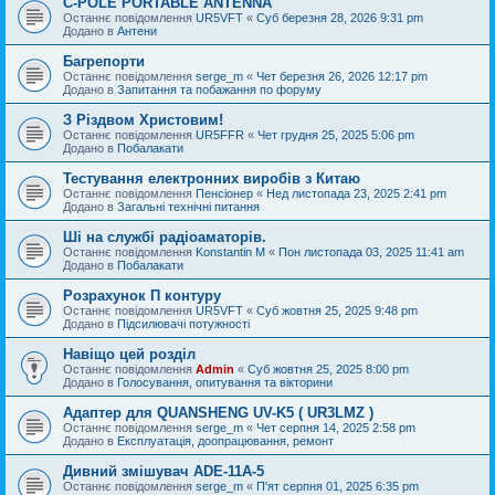
C-POLE PORTABLE ANTENNA
Останнє повідомлення
UR5VFT
«
Суб березня 28, 2026 9:31 pm
Додано в
Антени
Багрепорти
Останнє повідомлення
serge_m
«
Чет березня 26, 2026 12:17 pm
Додано в
Запитання та побажання по форуму
З Різдвом Христовим!
Останнє повідомлення
UR5FFR
«
Чет грудня 25, 2025 5:06 pm
Додано в
Побалакати
Тестування електронних виробів з Китаю
Останнє повідомлення
Пенсіонер
«
Нед листопада 23, 2025 2:41 pm
Додано в
Загальні технічні питання
Ші на службі радіоаматорів.
Останнє повідомлення
Konstantin M
«
Пон листопада 03, 2025 11:41 am
Додано в
Побалакати
Розрахунок П контуру
Останнє повідомлення
UR5VFT
«
Суб жовтня 25, 2025 9:48 pm
Додано в
Підсилювачі потужності
Навіщо цей розділ
Останнє повідомлення
Admin
«
Суб жовтня 25, 2025 8:00 pm
Додано в
Голосування, опитування та вікторини
Адаптер для QUANSHENG UV-K5 ( UR3LMZ )
Останнє повідомлення
serge_m
«
Чет серпня 14, 2025 2:58 pm
Додано в
Експлуатація, доопрацювання, ремонт
Дивний змішувач ADE-11A-5
Останнє повідомлення
serge_m
«
П'ят серпня 01, 2025 6:35 pm