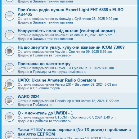
Додано в
Загальні технічні питання
Прив'язка радіо пульта Expert Light FHT 6868 з ELRO
AB440S
Останнє повідомлення
evidentwig
«
Суб липня 26, 2025 9:29 pm
Додано в
Загальні технічні питання
Напруженість поля від антени (санітарні норми).
Останнє повідомлення
Vavolo
«
Вів липня 15, 2025 10:15 am
Додано в
Загальні технічні питання
На що звертати увагу, купуючи вживаний ICOM 7300?
Останнє повідомлення
Vavolo
«
Сер липня 09, 2025 8:56 am
Додано в
Приймачі та трансивери
Приставка до частотоміру
Останнє повідомлення
UR5VFT
«
Суб січня 11, 2025 8:45 am
Додано в
Прилади та методика вимірювань
UARO: Ukraine Аmateur Radio Operators
Останнє повідомлення
Артем ЕЖ
«
Вів липня 09, 2024 5:03 pm
Додано в
Основний форум
WARD 2024
Останнє повідомлення
Пенсіонер
«
Чет квітня 18, 2024 11:22 am
Додано в
Побалакати
Q - множитель до UW3DI - 1
Останнє повідомлення
UT5CM
«
Сер лютого 07, 2024 1:40 pm
Додано в
Приймачі та трансивери
Yaesu FT-857 немає передачі (No TX power) і проблеми з
пам'яттю EEPROM
Останнє повідомлення
ander
«
П'ят липня 14, 2023 8:48 pm