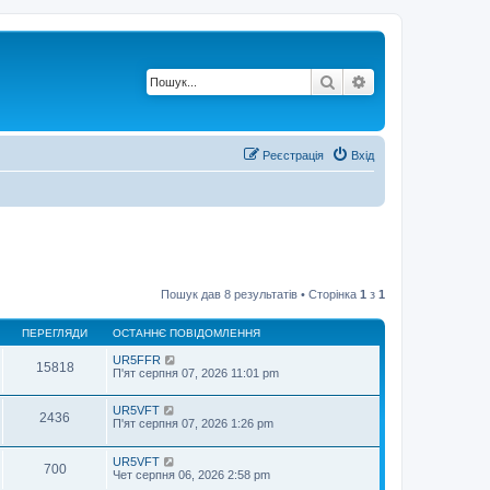
Пошук
Розширений по
Реєстрація
Вхід
Пошук дав 8 результатів • Сторінка
1
з
1
ПЕРЕГЛЯДИ
ОСТАННЄ ПОВІДОМЛЕННЯ
UR5FFR
15818
П'ят серпня 07, 2026 11:01 pm
UR5VFT
2436
П'ят серпня 07, 2026 1:26 pm
UR5VFT
700
Чет серпня 06, 2026 2:58 pm