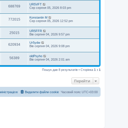
UR5VFT
688769
Сер серпня 05, 2026 8:03 pm
Konstantin M
772015
Сер серпня 05, 2026 12:52 pm
UR5FFR
25015
Вів серпня 04, 2026 9:57 pm
Ur5ydw
620934
Вів серпня 04, 2026 9:08 pm
oldPsyho
56389
Вів серпня 04, 2026 2:01 am
Пошук дав 8 результатів • Сторінка
1
з
1
Перейти
дміністрацією
Видалити файли cookie
Часовий пояс
UTC+03:00