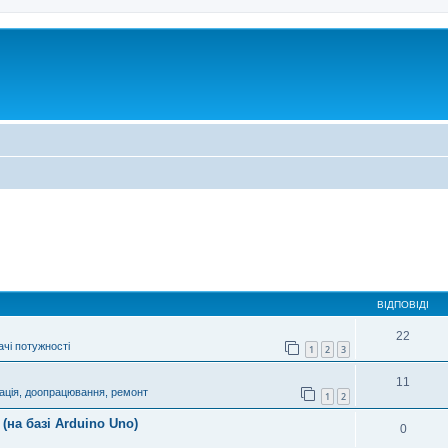
ВІДПОВІДІ
22
чі потужності
1
2
3
11
ація, доопрацювання, ремонт
1
2
(на базі Arduino Uno)
0