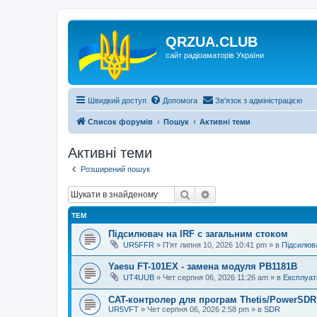
QRZUA.CLUB
сайт радіоаматорів України
Швидкий доступ
Допомога
Зв'язок з адміністрацією
Список форумів
Пошук
Активні теми
Активні теми
Розширений пошук
Пошук
Розширений пошук
ТЕМ
Підсилювач на IRF с загальним стоком
UR5FFR
»
П'ят липня 10, 2026 10:41 pm
» в
Підсилюва
Yaesu FT-101EX - замена модуля PB1181B
UT4UUB
»
Чет серпня 06, 2026 11:26 am
» в
Експлуат
CAT-контролер для програм Thetis/PowerSDR 
UR5VFT
»
Чет серпня 06, 2026 2:58 pm
» в
SDR