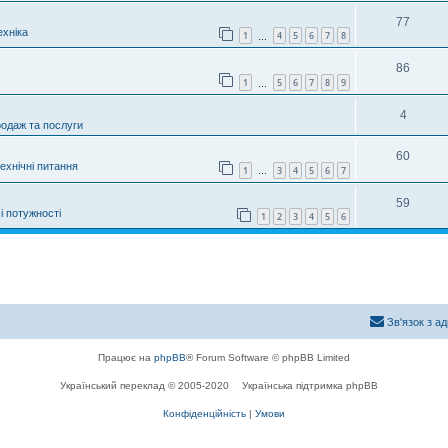
77
хніка
1
4
5
6
7
8
…
86
1
5
6
7
8
9
…
4
родаж та послуги
60
технічні питання
1
3
4
5
6
7
…
59
і потужності
1
2
3
4
5
6
Зв'язок з а
Працює на
phpBB
® Forum Software © phpBB Limited
Український переклад © 2005-2020
Українська підтримка phpBB
Конфіденційність
|
Умови