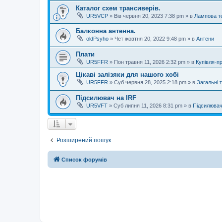
Каталог схем трансиверів.
UR5VCP
»
Вів червня 20, 2023 7:38 pm
» в
Лампова те
Балконна антенна.
oldPsyho
»
Чет жовтня 20, 2022 9:48 pm
» в
Антени
Плати
UR5FFR
»
Пон травня 11, 2026 2:32 pm
» в
Купівля-п
Цікаві залізяки для нашого хобі
UR5FFR
»
Суб червня 28, 2025 2:18 pm
» в
Загальні 
Підсилювач на IRF
UR5VFT
»
Суб липня 11, 2026 8:31 pm
» в
Підсилювач
Розширений пошук
Список форумів