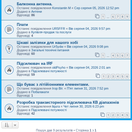
Балконна антенна.
Останнє повідомлення
Konstantin M
«
Сер серпня 05, 2026 12:52 pm
Додано в
Антени
Відповіді:
86
1
6
7
8
9
…
Плати
Останнє повідомлення
UR5FFR
«
Вів серпня 04, 2026 9:57 pm
Додано в
Купівля-продаж та послуги
Відповіді:
4
Цікаві залізяки для нашого хобі
Останнє повідомлення
Ur5ydw
«
Вів серпня 04, 2026 9:08 pm
Додано в
Загальні технічні питання
Відповіді:
60
1
4
5
6
7
…
Підсилювач на IRF
Останнє повідомлення
oldPsyho
«
Вів серпня 04, 2026 2:01 am
Додано в
Підсилювачі потужності
Відповіді:
59
1
2
3
4
5
6
Що буває з літійіонними елементами.
Останнє повідомлення
Ігор Віт.
«
П'ят липня 31, 2026 7:52 pm
Додано в
Побалакати
Відповіді:
1
Розробка транзисторного підсилювача КВ діапазонів
Останнє повідомлення
liqura
«
Чет липня 30, 2026 6:23 pm
Додано в
Підсилювачі потужності
Відповіді:
42
1
2
3
4
5
Пошук дав 9 результатів • Сторінка
1
з
1