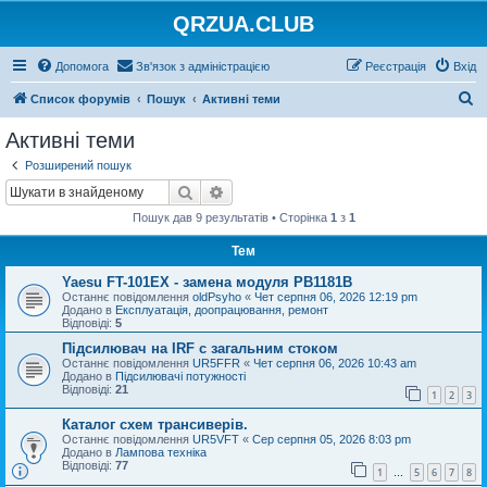
QRZUA.CLUB
Допомога
Зв'язок з адміністрацією
Реєстрація
Вхід
П
Список форумів
Пошук
Активні теми
о
Активні теми
ш
Розширений пошук
у
Пошук
Розширений пошук
к
Пошук дав 9 результатів • Сторінка
1
з
1
Тем
Yaesu FT-101EX - замена модуля PB1181B
Останнє повідомлення
oldPsyho
«
Чет серпня 06, 2026 12:19 pm
Додано в
Експлуатація, доопрацювання, ремонт
Відповіді:
5
Підсилювач на IRF с загальним стоком
Останнє повідомлення
UR5FFR
«
Чет серпня 06, 2026 10:43 am
Додано в
Підсилювачі потужності
Відповіді:
21
1
2
3
Каталог схем трансиверів.
Останнє повідомлення
UR5VFT
«
Сер серпня 05, 2026 8:03 pm
Додано в
Лампова техніка
Відповіді:
77
1
5
6
7
8
…