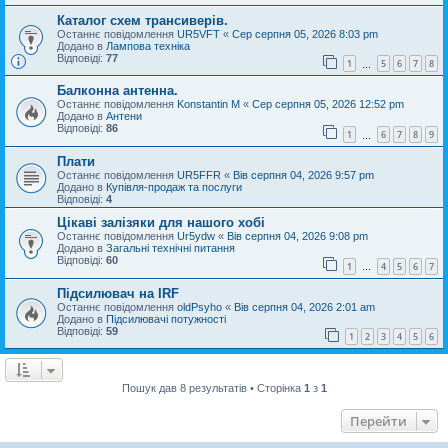
Каталог схем трансиверів.
Останнє повідомлення
UR5VFT
«
Сер серпня 05, 2026 8:03 pm
Додано в
Лампова техніка
Відповіді:
77
1
5
6
7
8
…
Балконна антенна.
Останнє повідомлення
Konstantin M
«
Сер серпня 05, 2026 12:52 pm
Додано в
Антени
Відповіді:
86
1
6
7
8
9
…
Плати
Останнє повідомлення
UR5FFR
«
Вів серпня 04, 2026 9:57 pm
Додано в
Купівля-продаж та послуги
Відповіді:
4
Цікаві залізяки для нашого хобі
Останнє повідомлення
Ur5ydw
«
Вів серпня 04, 2026 9:08 pm
Додано в
Загальні технічні питання
Відповіді:
60
1
4
5
6
7
…
Підсилювач на IRF
Останнє повідомлення
oldPsyho
«
Вів серпня 04, 2026 2:01 am
Додано в
Підсилювачі потужності
Відповіді:
59
1
2
3
4
5
6
Пошук дав 8 результатів • Сторінка
1
з
1
Перейти