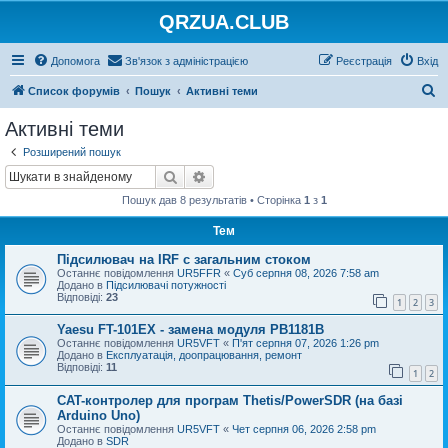
QRZUA.CLUB
Допомога
Зв'язок з адміністрацією
Реєстрація
Вхід
П
Список форумів
Пошук
Активні теми
о
Активні теми
ш
Розширений пошук
у
Пошук
Розширений пошук
к
Пошук дав 8 результатів • Сторінка
1
з
1
Тем
Підсилювач на IRF с загальним стоком
Останнє повідомлення
UR5FFR
«
Суб серпня 08, 2026 7:58 am
Додано в
Підсилювачі потужності
Відповіді:
23
1
2
3
Yaesu FT-101EX - замена модуля PB1181B
Останнє повідомлення
UR5VFT
«
П'ят серпня 07, 2026 1:26 pm
Додано в
Експлуатація, доопрацювання, ремонт
Відповіді:
11
1
2
CAT-контролер для програм Thetis/PowerSDR (на базі
Arduino Uno)
Останнє повідомлення
UR5VFT
«
Чет серпня 06, 2026 2:58 pm
Додано в
SDR